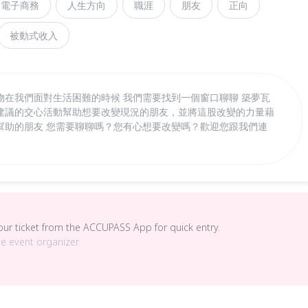
電子商務
人生方向
職涯
朋友
正向
被動式收入
物在我們面對生活困難的時候 我們需要找到一個窗口聊聊 築夢瓦
建議的交心活動幫助想要改變現況的朋友，並將這股改變的力量藉
幫助的朋友 您需要聊聊嗎？您有心想要改變嗎？歡迎您跟我們連
your ticket from the ACCUPASS App for quick entry.
he event organizer.