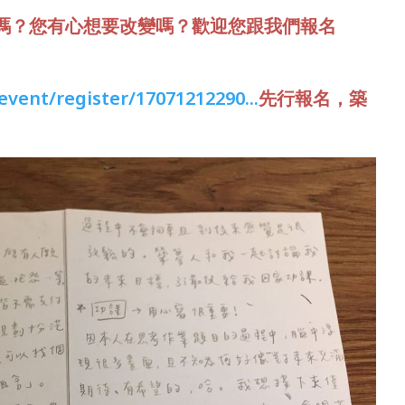
嗎？您有心想要改變嗎？歡迎您跟我們報名
vent/register/17071212290...
先行報名，築