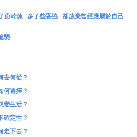
多了份幹煉 多了些妥協 卻放棄曾經應屬於自己
脆弱
何去何從？
如何選擇？
想變生活？
不確定性？
何走下去？