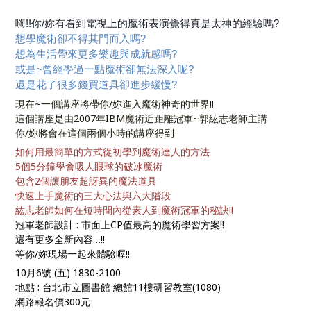
嗨!!你/妳有看到電視上的魔術表演覺得真是太神的經驗嗎?
想學魔術卻不得其門而入嗎?
想為生活帶來更多樂趣與成就感嗎?
或是~曾經學過一點魔術卻無法深入呢?
還是花了很多錢買道具卻進步緩慢?
現在~一個講座將帶你/妳進入魔術神奇的世界!!
這個講座是由2007年IBM魔術近距離冠軍~郭紘志老師主講
你/妳將會在這個兩個小時的講座得到
如何用最簡單的方式從初學到魔術達人的方法
5個5分鐘學會吸人眼球的破冰魔術
包含2個讓朋友超訝異的魔法道具
快速上手魔術的三大心法與六大階段
紘志老師如何在短時間內從素人到魔術冠軍的秘訣!!
冠軍老師設計 : 市面上CP值最高的魔術學習方案!!
還有更多全新內容…!!
等你/妳現場一起來體驗喔!!
10月6號 (五) 1830-2100
地點 : 台北市立圖書館 總館11樓研習教室(1080)
網路報名價300元