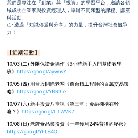
我們是專注在『創業』與『投資』的學習平台，邀請各領
域成功企業家與投資經理人，舉辦不同類型的課程、講座
與活動。
👉
透過『知識傳遞與分享』的力量，提升台灣社會競爭
力！
【近期活動】
10/03 (二
)
外匯保證金操作《
3
小時新手入門基礎教學
班》
https://goo.gl/ayw6vY
10/05 (四
)
用台股開除老闆《前台積工程師的百萬交易策
略》
https://goo.gl/YBRtCe
10/07 (六
)
新手投資八堂課《第三堂：金融機構在幹
嘛？》
https://goo.gl/CTWVK2
10/08 (日
)
老牌食品業投資《一年獲利
24%
背後的秘密》
https://goo.gl/Y6LB4Q