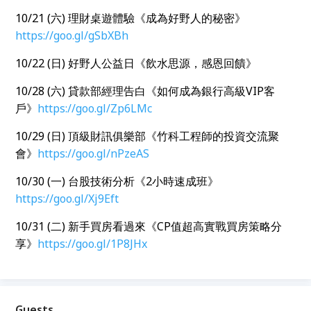
10/21 (六
)
理財桌遊體驗《成為好野人的秘密》
https://goo.gl/gSbXBh
10/22 (日
)
好野人公益日《飲水思源，感恩回饋》
10/28 (六
)
貸款部經理告白《如何成為銀行高級
VIP
客
戶》
https://goo.gl/Zp6LMc
10/29 (日
)
頂級財訊俱樂部《竹科工程師的投資交流聚
會》
https://goo.gl/nPzeAS
10/30 (一
)
台股技術分析《
2
小時速成班》
https://goo.gl/Xj9Eft
10/31 (二
)
新手買房看過來《
CP
值超高實戰買房策略分
享》
https://goo.gl/1P8JHx
Guests