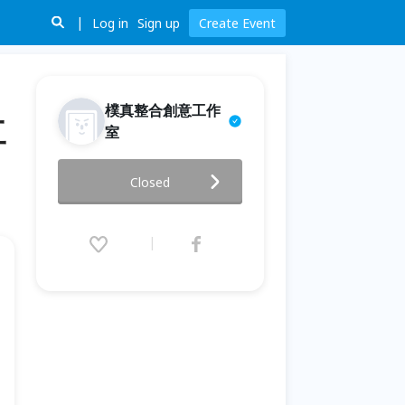
Log in
Sign up
Create Event
樸真整合創意工作
工
室
I Made 印台東--台東自造者嘉
Closed
年華暨樸真3D列印工房開幕
2017.09.30 (Sat) 09:00 - 10.01
(Sun) 18:00 (GMT+8)