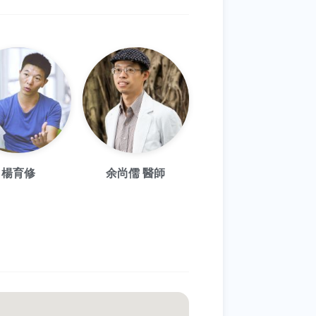
楊育修
余尚儒 醫師