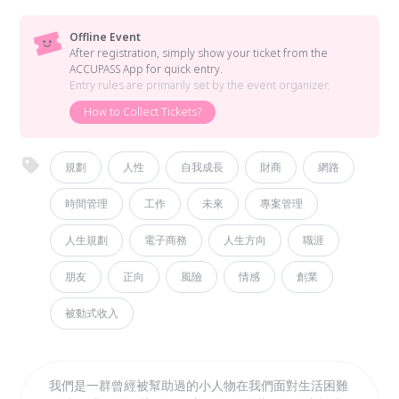
Offline Event
After registration, simply show your ticket from the
ACCUPASS App for quick entry.
Entry rules are primarily set by the event organizer.
How to Collect Tickets?
規劃
人性
自我成長
財商
網路
時間管理
工作
未來
專案管理
人生規劃
電子商務
人生方向
職涯
朋友
正向
風險
情感
創業
被動式收入
我們是一群曾經被幫助過的小人物在我們面對生活困難