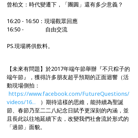
曾柏文：時代變遷下，「團圓」還有多少意義？
16:20 - 16:50：現場觀眾回應
16:50 - 自由交流
PS.現場將供飲料。
【未來有問題】於2017年端午節舉辦『不只粽子的
端午節』，獲得許多朋友超乎預期的正面迴響（活
動現場側拍：
https://www.facebook.com/FutureQuestions/
videos/16...
）
期待這樣的思維，能持續為聖誕
節、春節乃至二二八紀念日賦予更深刻的內涵，並
且長此以往地延續下去，改變我們社會流於形式的
「過節」面貌。