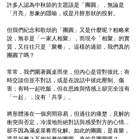
許多人認為中秋節的主題該是「團圓」，無論是
「月亮」形
象的隱喻，或是月餅形狀的投射。
但我們紀念和歌頌的「團圓」又是什麼呢？粗略來
說，無非
是「一家人相聚」，而現今「相聚」的實
質，又往往只是「聚餐」
。這樣的過節，我們真的
團圓了嗎？
常常，我們圍
著圓桌而坐，但內心是背對彼此；有
時交談但並不對話，或
是在說話中彼此壓制、傷
害；有時一起吃飯，但在思維與情
感上卻完全沒有
「一起」，沒有「共享」。
將形體湊在一個房間容易，但過往的痛楚，見解的
衝突與否
定，冷漠地拒絕對話與感受對方的心情…
卻不因為滿桌菜肴
而化解。如此的團圓，是喜樂，
還是折磨？互相折磨的團圓
，真的是團圓嗎？