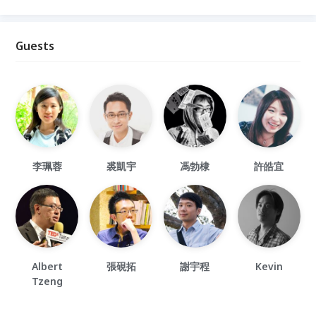
Guests
李珮蓉
裘凱宇
馮勃棣
許皓宜
Albert
張硯拓
謝宇程
Kevin
Tzeng