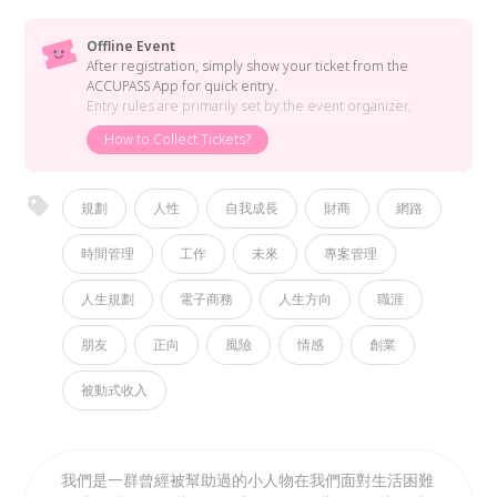
Offline Event
After registration, simply show your ticket from the
ACCUPASS App for quick entry.
Entry rules are primarily set by the event organizer.
How to Collect Tickets?
規劃
人性
自我成長
財商
網路
時間管理
工作
未來
專案管理
人生規劃
電子商務
人生方向
職涯
朋友
正向
風險
情感
創業
被動式收入
我們是一群曾經被幫助過的小人物在我們面對生活困難