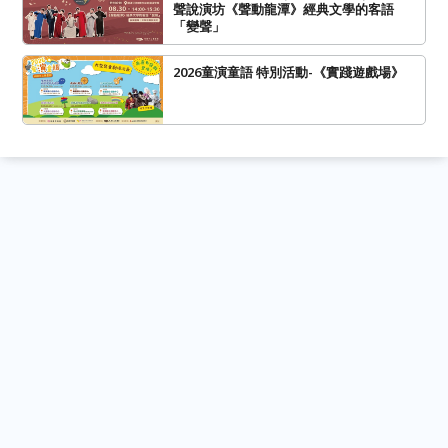
聲說演坊《聲動龍潭》經典文學的客語
「變聲」
2026童演童語 特別活動-《實踐遊戲場》