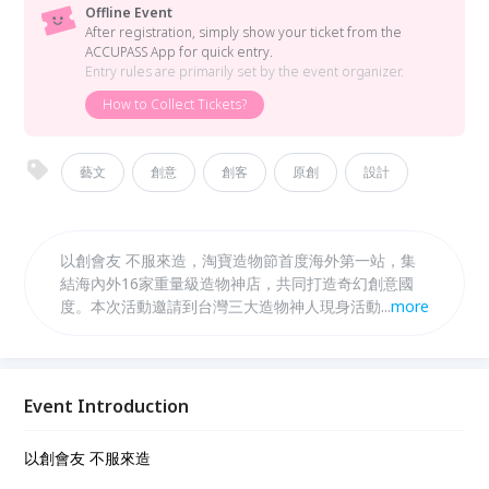
Offline Event
After registration, simply show your ticket from the
ACCUPASS App for quick entry.
Entry rules are primarily set by the event organizer.
How to Collect Tickets?
藝文
創意
創客
原創
設計
以創會友 不服來造，​​淘寶造物節首度海外第一站，集
結海內外16家重量級造物神店，共同打造奇幻創意國
度。本次活動邀請到台灣三大造物神人現身活動現場開
...
more
辦造物人神講座，傳授造物心法。除此之外，更首度度
邀請到中國殿堂級吉他手-陳磊、台灣網路原創樂團共
同演出，邀您一起以創會友.不服來造！
Event Introduction
以創會友 不服來造