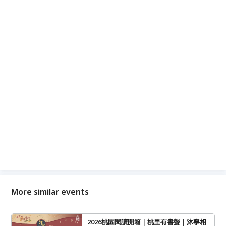
除此之外，更首度度邀請到中國殿堂級吉他
手-陳磊、台灣網路原創樂團共同演出，邀您
一起以創會友.不服來造！
以創會友 不服來造
淘寶造物節首度海外第一站，集結海內外16家
重量級造物神店，共同打造奇幻創意國度。本
次活動邀請到台灣三大造物神人現身活動現場
開辦造物人神講座，傳授造物心法。
除此之外，更首度度邀請到中國殿堂級吉他
手-陳磊、台灣網路原創樂團共同演出，邀您
一起以創會友.不服來造！
More similar events
2026桃園閱讀開箱｜桃里有書聲｜沐寧相