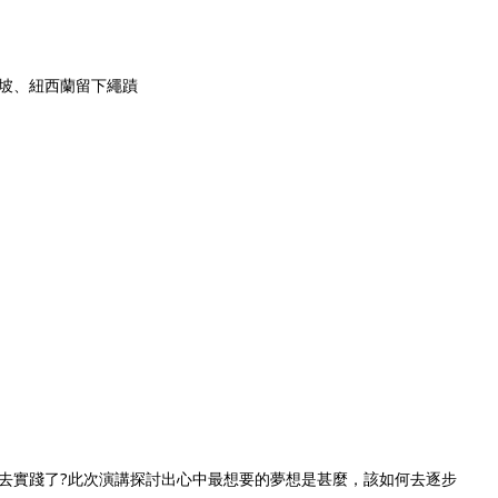
坡、紐西蘭留下
繩蹟
去實踐了?此次
演講探討出心中最想要的夢想是甚麼，該如何去逐步