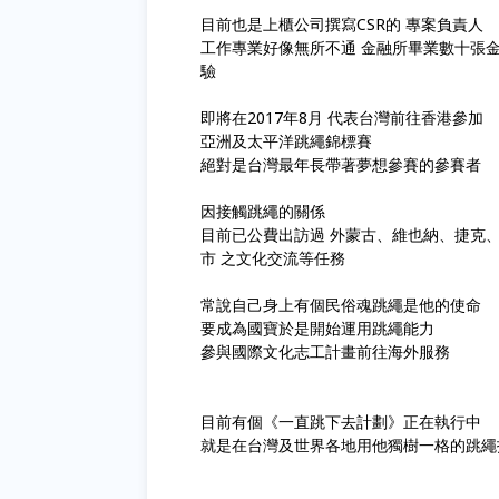
目前也是上櫃公司撰寫CSR的 專案負責人
工作專業好像無所不通 金融所畢業數十張金融
驗
即將在2017年8月 代表台灣前往香港參加
亞洲及太平洋跳繩錦標賽
絕對是台灣最年長帶著夢想參賽的參賽者
因接觸跳繩的關係
目前已公費出訪過 外蒙古、維也納、捷克
市 之文化交流等任務
常說自己身上有個民俗魂跳繩是他的使命
要成為國寶於是開始運用跳繩能力
參與國際文化志工計畫前往海外服務
目前有個《一直跳下去計劃》正在執行中
就是在台灣及世界各地用他獨樹一格的跳繩