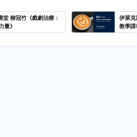
私講堂 柳冠竹《戲劇治療：
伊萊克
力量》
教學課