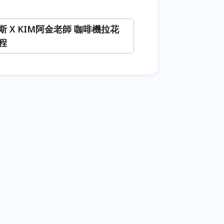
斯 X KIM阿金老師 咖啡機拉花
程