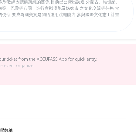
教學教練因接觸跳繩的關係 目前已公費出訪過 外蒙古、維也納、
陶宛、巴黎等八國；進行宣慰僑胞及姊妹市 之文化交流等任務 常
的使命 要成為國寶於是開始運用跳繩能力 參與國際文化志工計畫
your ticket from the ACCUPASS App for quick entry.
he event organizer.
教學教練