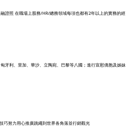
證照 在職場上股務/HR/
總務領域每項也都有2年以上的實務的經
、匈牙利、里加、華沙、立陶宛、巴
黎等八國；進行宣慰僑胞及姊妹
技巧努力用心推
廣跳繩到世界各角落並行銷觀光