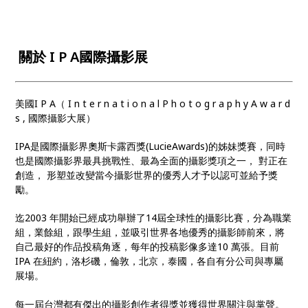
關於 I P A國際攝影展
美國I P A（ I n t e r n a t i o n a l P h o t o g r a p h y A w a r d
s , 國際攝影大展）
IPA是國際攝影界奧斯卡露西獎(LucieAwards)的姊妹獎賽，同時
也是國際攝影界最具挑戰性、最為全面的攝影獎項之一， 對正在
創造， 形塑並改變當今攝影世界的優秀人才予以認可並給予獎
勵。
迄2003 年開始已經成功舉辦了14屆全球性的攝影比賽，分為職業
組，業餘組，跟學生組，並吸引世界各地優秀的攝影師前來，將
自己最好的作品投稿角逐，每年的投稿影像多達10 萬張。目前
IPA 在紐約，洛杉磯，倫敦，北京，泰國，各自有分公司與專屬
展場。
每一屆台灣都有傑出的攝影創作者得獎並獲得世界關注與掌聲。