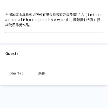
台灣地區由異角藝術股份有限公司獨家取得美國I P A（ I n t e r n
a t i o n a l P h o t o g r a p h y A w a r d s , 國際攝影大賽）授
權使用得獎作品。
Guests
John Tao
馬賽