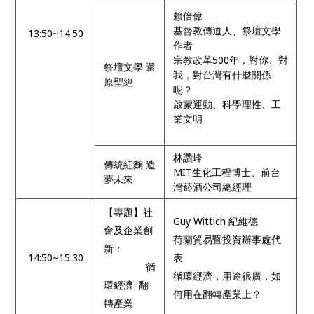
賴倍偉
基督教傳道人、祭壇文學
13:50~14:50
作者
宗教改革500年，對你、對
祭壇文學 還
我，對台灣有什麼關係
原聖經
呢？
啟蒙運動、科學理性、工
業文明
林讚峰
傳統紅麴 造
MIT生化工程博士、前台
夢未來
灣菸酒公司總經理
【專題】社
Guy Wittich 紀維德
會及企業創
荷蘭貿易暨投資辦事處代
新：
14:50~15:30
表
循
循環經濟，用途很廣，如
環經濟 翻
何用在翻轉產業上？
轉產業