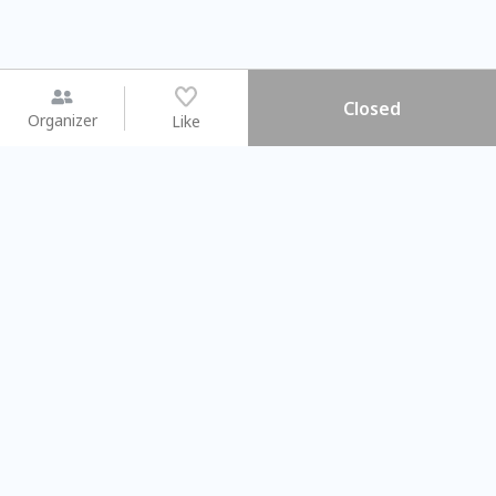
Closed
Organizer
Like
You may like
2026.08.15 (Sat) - 08.22 (Sat)
2026.08.15 (Sat) - 08.
【親子手作體驗】哈東派對！
「共織宇宙」
比哈皮、東窩蕊
共織宇宙】 七
Taipei City
New Taipei Ci