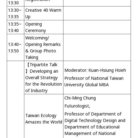
13:30
13:30~
Creative 40 Warm
13:35
Up
13:35~
Opening
13:40
Ceremony
Welcoming/
13:40~
Opening Remarks
13:50
& Group Photo
Taking
【
Tripartite Talk
Moderator: Kuan-Hsiung Hsieh
】
Developing an
Overall Strategy
Professor of National Taiwan
for the Revolution
University Global MBA
of Industry
Chi-Ming Chung
Futurologist,
Professor of Department of
Taiwan Ecology
Digital Technology Design and
Amazes the World
Department of Educational
Management of National