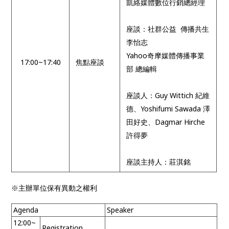
凱絡媒體數位行銷總經理
座談：社群公益 傳播共生
李怡志
Yahoo奇摩媒體傳播事業
17:00~17:40
焦點座談
部 總編輯
座談人：Guy Wittich 紀維
德、Yoshifumi Sawada 澤
田好史、Dagmar Hirche
許得夢
座談主持人：莊淇銘
※主辦單位保有異動之權利
Agenda
Speaker
12:00~
Registration