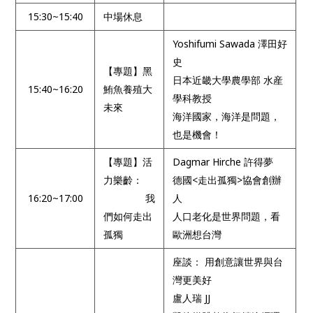
15:30~15:40
中場休息
Yoshifumi Sawada 澤田好
史
【專題】黑
日本近畿大學農學部 水産
15:40~16:20
鮪魚養殖大
學科教授
未來
海洋國家，海洋是問題，
也是機會！
【專題】活
Dagmar Hirche 許得夢
力樂齡：
德國<走出孤獨>協會創辦
16:20~17:00
我
人
們如何走出
人口老化是世界問題，看
孤獨
歐洲想台灣
座談： 用創意讓世界與台
灣更美好
盧人瑞 JJ