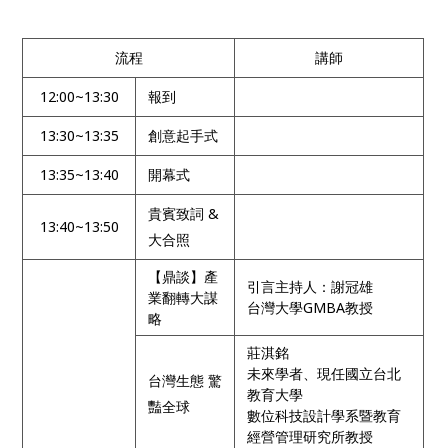
流程
講師
12:00~13:30
報到
13:30~13:35
創意起手式
13:35~13:40
開幕式
貴賓致詞 &
13:40~13:50
大合照
【鼎談】產
引言主持人：謝冠雄
業翻轉大謀
台灣大學GMBA教授
略
莊淇銘
未來學者、現任國立台北
台灣生態 驚
教育大學
豔全球
數位科技設計學系暨教育
經營管理研究所教授