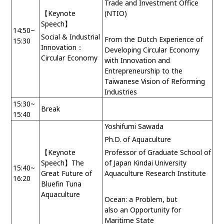
Trade and Investment Office
【
Keynote
(NTIO)
Speech
】
14:50~
Social & Industrial
From the Dutch Experience of
15:30
Innovation
：
Developing Circular Economy
Circular Economy
with Innovation and
Entrepreneurship to the
Taiwanese Vision of Reforming
Industries
15:30~
Break
15:40
Yoshifumi Sawada
Ph.D. of Aquaculture
【
Keynote
Professor of Graduate School of
Speech
】
The
of Japan Kindai University
15:40~
Great Future of
Aquaculture Research Institute
16:20
Bluefin Tuna
Aquaculture
Ocean: a Problem, but
also an Opportunity for
Maritime State