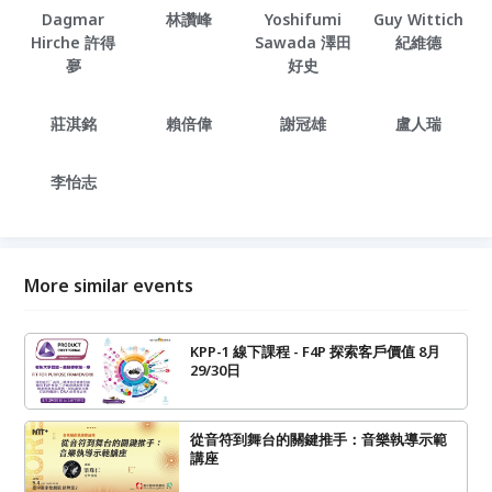
Dagmar
林讚峰
Yoshifumi
Guy Wittich
Hirche 許得
Sawada 澤田
紀維德
夣
好史
莊淇銘
賴倍偉
謝冠雄
盧人瑞
李怡志
More similar events
KPP-1 線下課程 - F4P 探索客戶價值 8月
29/30日
從音符到舞台的關鍵推手：音樂執導示範
講座