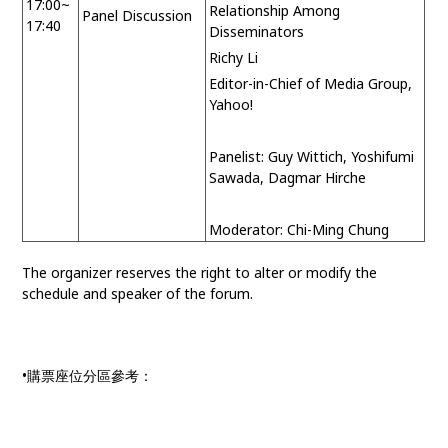
17:00~
Relationship Among
Panel Discussion
17:40
Disseminators
Richy Li
Editor-in-Chief of Media Group,
Yahoo!
Panelist: Guy Wittich, Yoshifumi
Sawada, Dagmar Hirche
Moderator: Chi-Ming Chung
The organizer reserves the right to alter or modify the
schedule and speaker of the forum.
•購票座位分區參考：