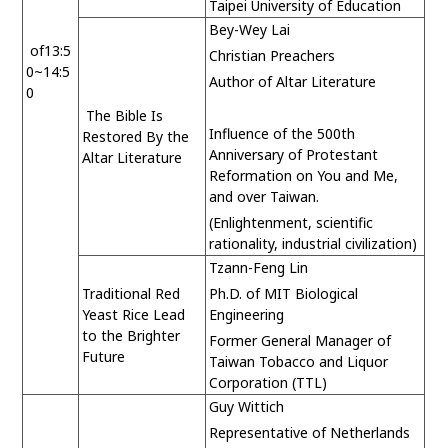
Taipei University of Education
Bey-Wey Lai
of13:5
Christian Preachers
0~14:5
Author of Altar Literature
0
The Bible Is
Influence of the 500th
Restored By the
Anniversary of Protestant
Altar Literature
Reformation on You and Me,
and over Taiwan.
(Enlightenment, scientific
rationality, industrial civilization)
Tzann-Feng Lin
Traditional Red
Ph.D. of MIT Biological
Yeast Rice Lead
Engineering
to the Brighter
Former General Manager of
Future
Taiwan Tobacco and Liquor
Corporation (TTL)
Guy Wittich
Representative of Netherlands