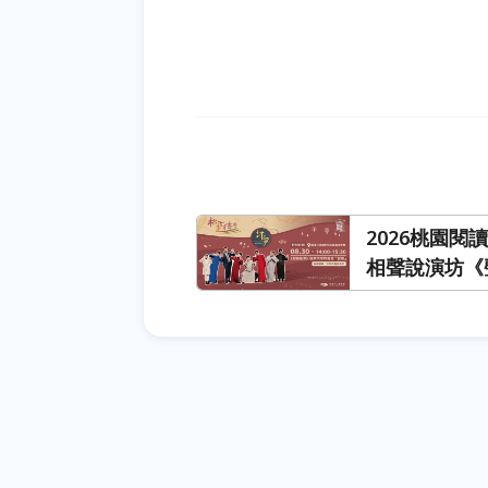
2026桃園
相聲說演坊《
語「變聲」