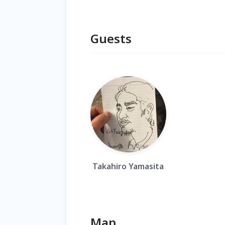
Guests
Takahiro Yamasita
Map