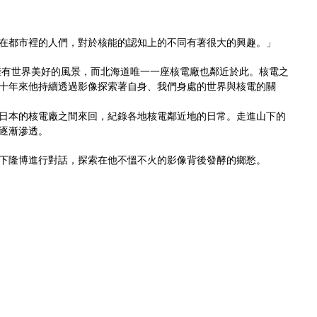
在都市裡的人們，對於核能的認知上的不同有著很大的興趣。」
擁有世界美好的風景，而北海道唯一一座核電廠也鄰近於此。核電之
十年來他持續透過影像探索著自身、我們身處的世界與核電的關
日本的核電廠之間來回，紀錄各地核電鄰近地的日常。走進山下的
逐漸滲透。
下隆博進行對話，探索在他不慍不火的影像背後發酵的鄉愁。