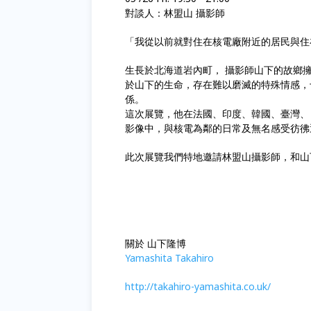
對談人：林盟山 攝影師
「我從以前就對住在核電廠附近的居民與住
生長於北海道岩內町， 攝影師山下的故鄉
於山下的生命，存在難以磨滅的特殊情感，
係。
這次展覽，他在法國、印度、韓國、臺灣、
影像中，與核電為鄰的日常及無名感受彷彿
此次展覽我們特地邀請林盟山攝影師，和山
關於 山下隆博
Yamashita Takahiro
http://
takahiro-yamashita.co.uk/