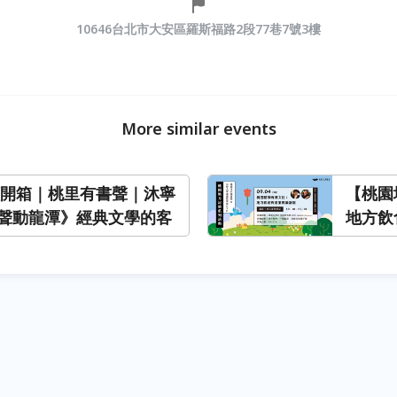
10646台北市大安區羅斯福路2段77巷7號3樓
More similar events
閱讀開箱｜桃里有書聲｜沐寧
【桃園
聲動龍潭》經典文學的客
地方飲