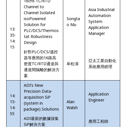
16chs TC/RTD
Channel to
Asia Industrial
Channel Isolated
Automation
isoPowered
Songta
System
Solution for
o Mu
Application
13:
PLC/DCS/Thermos
Manager
35-
tat Robustness
14:
Design
15
針對PLC/DCS/溫控
器等應用的16路高
亞太工業自動化
密度TC/RTD通道與
牟松濤
系統應用經理
通道間隔離的解決方
案
ADI’s New
Precision Data-
Application
14:
acquisition SiP
Engineer
15-
Alan
(system in
14:
Walsh
package) Solutions
55
ADI最新的數據採集
應用工程師
SiP解決方案