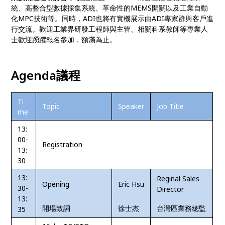
統、高整合型數據採集系統、革命性的
MEMS
開關以及工業自動
化
MPC
技術等。同時，
ADI
也將有實機展示由
ADI
專家群與客戶進
行交流。歡迎工業界研發工程師與主管、相關科系教師等專業人
士歡迎踴躍報名參加，額滿為止。
Agenda議程
Ti
Topic
Speaker
Job Title
me
13:
00-
Registration
13:
30
13:
Reginal Sales
Opening
Eric Hsu
30-
Director
13:
開場致詞
徐士杰
台灣區業務總監
35