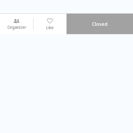
Closed
Organizer
Like
You may like
2026.08.15 (Sat) - 08.22 (Sat)
2026.08.15 (Sat) - 08
【親子手作體驗】哈東派對！
「共織宇宙」
比哈皮、東窩蕊
共織宇宙】 七
Taipei City
New Taipei Ci