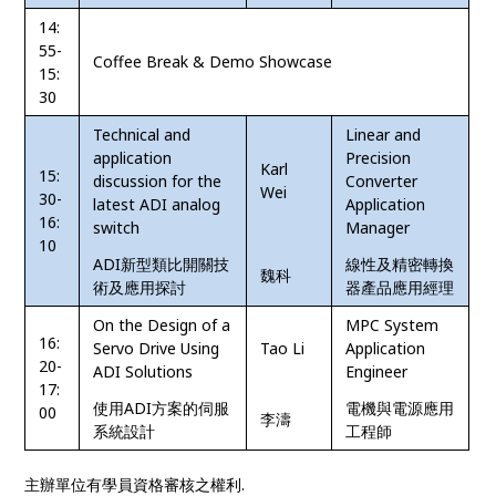
14:
55-
Coffee Break & Demo Showcase
15:
30
Technical and
Linear and
application
Precision
Karl
15:
discussion for the
Converter
Wei
30-
latest ADI analog
Application
16:
switch
Manager
10
ADI新型類比開關技
線性及精密轉換
魏科
術及應用探討
器產品應用經理
On the Design of a
MPC System
16:
Servo Drive Using
Tao Li
Application
20-
ADI Solutions
Engineer
17:
使用ADI方案的伺服
電機與電源應用
00
李濤
系統設計
工程師
主辦單位有學員資格審核之權利.