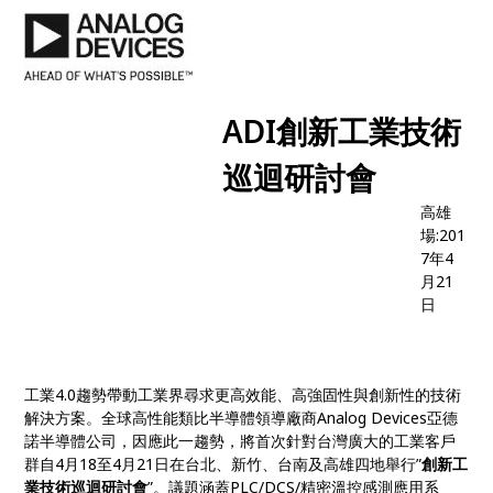
ADI創新工業技術
巡迴研討會
高雄
場:201
7年4
月21
日
工業
4.0
趨勢帶動工業界尋求更高效能、高強固性與創新性的技術
解決方案。全球高性能類比半導體領導廠商
Analog Devices
亞德
諾半導體公司，因應此一趨勢，將首次針對台灣廣大的工業客戶
群自
4
月
18
至
4
月
21
日在台北、新竹、台南及高雄四地舉行
”
創新工
業技術巡迴研討會
”
。議題涵蓋
PLC/DCS/
精密溫控感測應用系