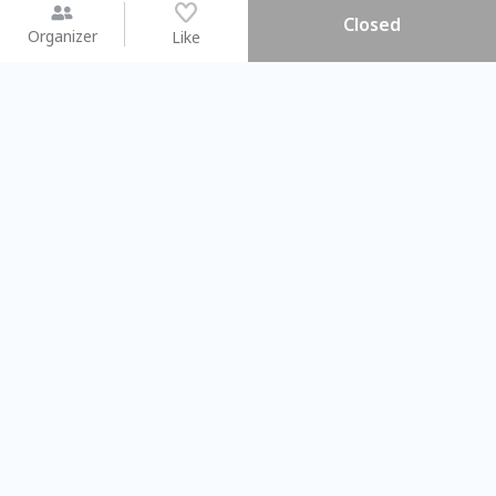
Closed
Organizer
Like
You may like
2026.08.15 (Sat) - 08.22 (Sat)
2026.08.15 (Sat) - 08.
【親子手作體驗】哈東派對！
「共織宇宙」
比哈皮、東窩蕊
共織宇宙】 七
Taipei City
New Taipei Ci
#
歡迎新手
1265
11
#
植物生態瓶