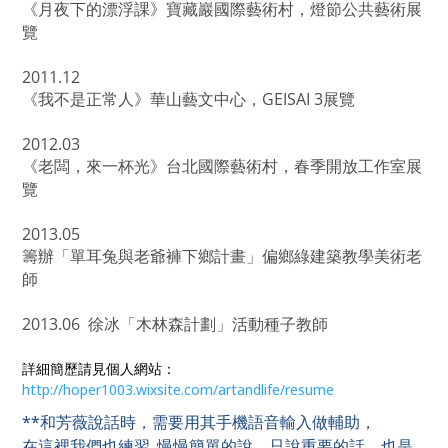
《月夜下的漂浮課》寶藏巖國際藝術村，燈節公共藝術展
覽
2011.12
《我不是正常人》華山藝文中心，GEISAI 3展覽
2012.03
《老闆，來一杯光》台北國際藝術村，春季開放工作室展
覽
2013.05
籌辦「單耳兔與老爺褲下鄉計畫」偏鄉綠建築教學美術老
師
2013.06 徐冰「木林森計劃」活動種子教師
詳細簡歷請見個人網站：
http://hoper1003.wixsite.com/artandlife/resume
**和芳薇說話時，需要用其手機語音輸入做輔助，
在這裡我們也練習_慢慢簡單的說、只說重要的話，也是