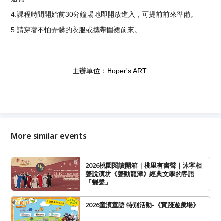
4.
課程時間開始前30分鐘場地即開放進入，可提前前來準備。
5.請穿著不怕弄髒的衣服或攜帶圍裙前來。
主辦單位：Hoper's ART
More similar events
2026桃園閱讀開箱｜桃里有書聲｜沐寧相
聲說演坊《聲動龍潭》經典文學的客語
「變聲」
2026童演童語 特別活動-《實踐遊戲場》