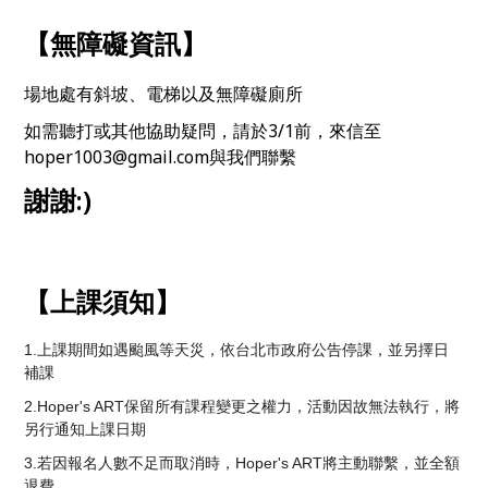
【無障礙資訊】
場地處有斜坡、電梯以及無障礙廁所
如需聽打或其他協助疑問，請於3/1前，來信至
hoper1003@gmail.com與我們聯繫
謝謝:)
【上課須知】
1.上課期間如遇颱風等天災，依台北市政府公告停課，
並另擇日
補課
2.Hoper's ART保留所有課程變更之權力，活動因故無法執行，
將
另行通知上課日期
3.若因報名人數不足而取消時，Hoper's ART將主動聯繫，並全額
退費