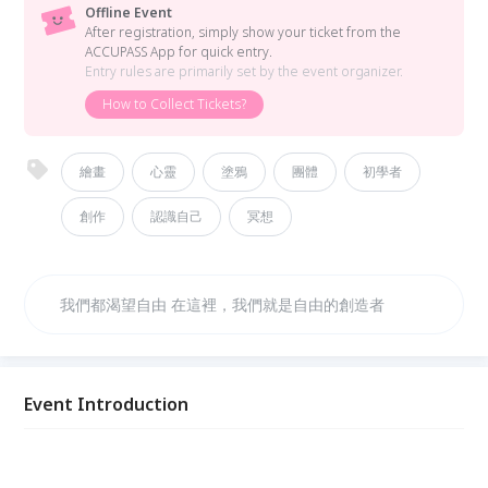
Offline Event
After registration, simply show your ticket from the
ACCUPASS App for quick entry.
Entry rules are primarily set by the event organizer.
How to Collect Tickets?
繪畫
心靈
塗鴉
團體
初學者
創作
認識自己
冥想
我們都渴望自由 在這裡，我們就是自由的創造者
Event Introduction