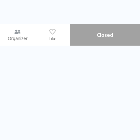
Closed
Organizer
Like
You may like
2026.08.15 (Sat)
2026.08.09 (Sun)
【搓一碗夏天】天然洗愛玉 ×
Gap Year 
彩繪食盆 × 古早味DIY
業師聊聊旅程