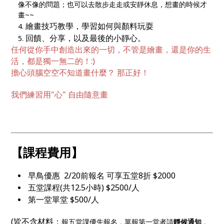
像不像的問題；也可以去散步走走或安靜休息，想畫的時候才
畫~~
繪畫技巧教學，學習如何與顏料玩耍
回饋、分享，以及最後的小靜心。
任何從你手中創造出來的一切，不管是繪畫，還是你的生
活，都是獨一無二的！:)
擔心頭腦空空不知道畫什麼？ 那正好！
我們練習用"心" 自由隨意畫
【課程費用】
早鳥優惠 2/20前報名 可享五堂8折 $2000
五堂課程(共12.5小時) $2500/人
第一堂單堂 $500/人
(皆不含材料；
報五堂課優先報名，單報第一堂者請
靜候通知
，