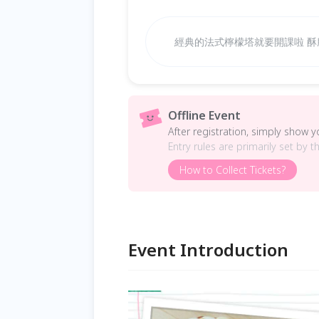
經典的法式檸檬塔就要開課啦 酥
Offline Event
After registration, simply show 
Entry rules are primarily set by t
How to Collect Tickets?
Event Introduction