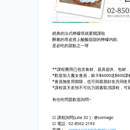
經典的法式檸檬塔就要開課啦
酥脆的塔皮搭上酸酸甜甜的檸檬內餡
是必吃的甜點之一呀
**課程費用已包含食材、器具提供、包材
*歡迎加入魔女會員，銀卡$6000送$600課程
*會員無使用期限，也可與親朋好友共同使
*課程當天若預不可抗力因素取消課程，可
有任何問題歡迎詢問~
☑
課程詢問(Line ID ) : @somagic
☑ 電話 : 02-8502-2193
官網：
www.somagicbakery.com