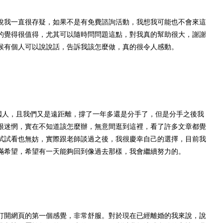
說我一直很存疑，如果不是有免費諮詢活動，我想我可能也不會來這
的覺得很值得，尤其可以隨時問問題這點，對我真的幫助很大，謝謝
候有個人可以說說話，告訴我該怎麼做，真的很令人感動。
國人，且我們又是遠距離，撐了一年多還是分手了，但是分手之後我
很迷惘，實在不知道該怎麼辦，無意間逛到這裡，看了許多文章都覺
試試看也無妨，實際跟老師談過之後，我很慶幸自己的選擇，目前我
滿希望，希望有一天能夠回到像過去那樣，我會繼續努力的。
打開網頁的第一個感覺，非常舒服。對於現在已經離婚的我來說，說