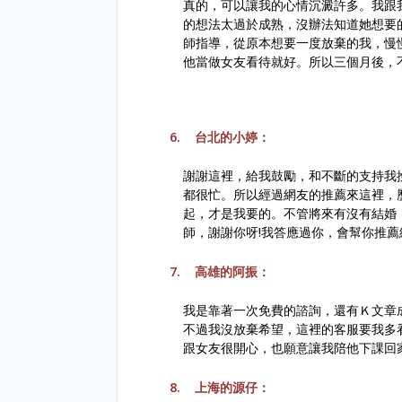
真的，可以讓我的心情沉澱許多。我跟
的想法太過於成熟，沒辦法知道她想要
師指導，從原本想要一度放棄的我，慢
他當做女友看待就好。所以三個月後，
6.
台北的小婷：
謝謝這裡，給我鼓勵，和不斷的支持我
都很忙。所以經過網友的推薦來這裡，
起，才是我要的。不管將來有沒有結婚
師，謝謝你呀
!
我答應過你，會幫你推薦
7.
高雄的阿振：
我是靠著一次免費的諮詢，還有Ｋ文章
不過我沒放棄希望，這裡的客服要我多
跟女友很開心，也願意讓我陪他下課回
8.
上海的源仔：