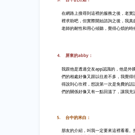
在網路上搜尋到這裡的服務之後，老實
裡求助吧，但實際開始諮詢之後，我真
老師的耐性和用心傾聽，覺得心煩的時
4. 屏東的abby
：
我跟他是透過交友
app
認識的，他是外
們的相處好像又跟以往差不多，我覺得
得說到心坎裡，想說第一次是免費的話
們的關係好像又有一點回溫了，讓我充
5.
台中的米白：
朋友的介紹，叫我一定要來這裡看看。