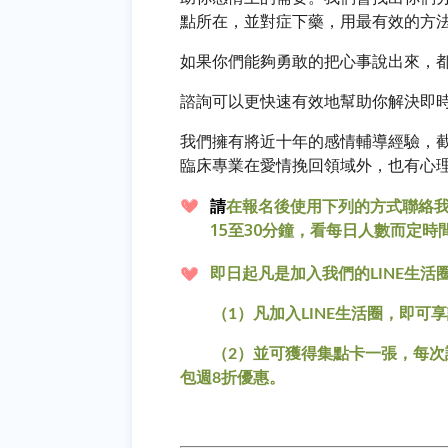
點所在，並對症下藥，用最有效的方
如果你們能夠勇敢的把心事說出來，
諮詢可以更快速有效地幫助你解決即
我們擁有將近十年的感情輔導經驗，
臨床專業在愛情挽回領域外，也有心理
請
在報名後使用下列的方式聯絡
15至30分鐘，看每日人數而定時
即日起凡是加入我們的LINE生活圈：
（1）
凡加入LINE生活圈，即可
（2）並可獲得集點卡一張，每次諮
包週8折優惠。