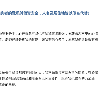
諮詢者的隱私與個資安全，人名及居住地皆以假名代替）
她說要分手，心裡很急可是也不知道該怎麼做，抱著忐忑不安的心情
了。老師仔細分析我的盲點，讓我有信心多了，原來我們還是很有機
是被分手就是都遇不到對的人，我不知道是不是自己的問題，對於感
才終於明白認識自己和看重自己的重要性，現在我也還在努力加油
真正的幸福。