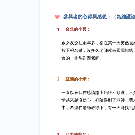
參
與者的心得與感想：（為維護
1.
台北的小興：
跟女友交往兩年多，卻在某一天突然被
按下報名鍵，沒多久老師就來跟我聯絡
會的，非常謝謝老師。
2.
宜蘭的小米：
一直以來我在感情路上始終不順遂，不
情越來越沒信心，好險遇到了老師，我
中，希望在老師教導下，有一天能找到
3.
台中的芳如：