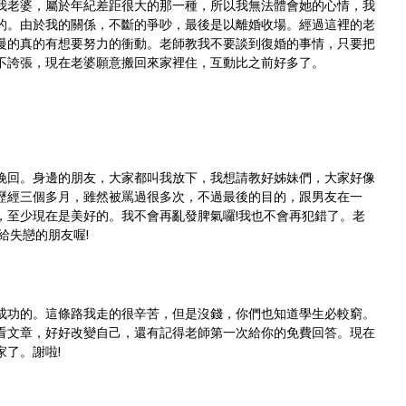
我老婆，屬於年紀差距很大的那一種，所以我無法體會她的心情，我
的。由於我的關係，不斷的爭吵，最後是以離婚收場。經過這裡的老
慢的真的有想要努力的衝動。老師教我不要談到復婚的事情，只要把
不誇張，現在老婆願意搬回來家裡住，互動比之前好多了。
挽回。身邊的朋友，大家都叫我放下，我想請教好姊妹們，大家好像
歷經三個多月，雖然被罵過很多次，不過最後的目的，跟男友在一
，至少現在是美好的。我不會再亂發脾氣囉
!
我也不會再犯錯了。老
給失戀的朋友喔
!
成功的。這條路我走的很辛苦，但是沒錢，你們也知道學生必較窮。
看文章，好好改變自己，還有記得老師第一次給你的免費回答。現在
家了。謝啦
!