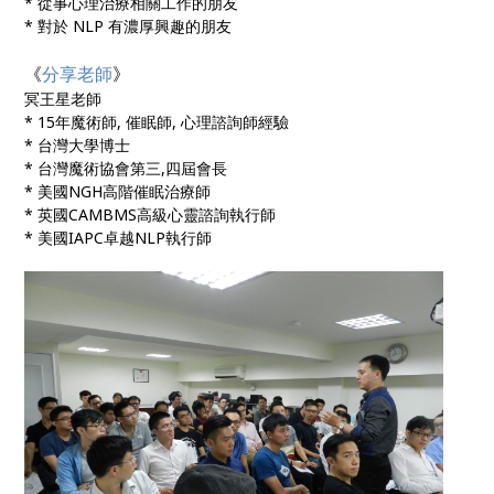
* 從事心理治療相關工作的朋友
* 對於 NLP 有濃厚興趣的朋友
《
分享老師
》
冥王星老師
* 15年魔術師, 催眠師, 心理諮詢師經驗
* 台灣大學博士
* 台灣魔術協會第三,四屆會長
* 美國NGH高階催眠治療師
* 英國CAMBMS高級心靈諮詢執行師
* 美國IAPC卓越NLP執行師