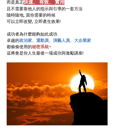
快速、 有效、 實用
而是真正
且不需要靠他人的指示與引導的一套方法
隨時隨地, 當你需要的時候
可以立即改變, 立即產生效果!
成功者為什麼能夠如此成功
卓越的
政治家、
運動員
、
演藝人員
、
大企業家
都偷偷使用的
秘密系統
~
這將會是你人生最後一場成功與激勵講座!