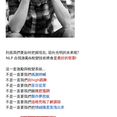
到底我們要如何把握現在, 迎向光明的未來呢?
NLP 自我激勵&蛻變技術將會是
最好的答案
!
這一套激勵與蛻變系統…
不是一直要我們
搖旗吶喊
不是一直我們
自high跳舞
不是一直要我們
盲目從眾
不是一直要我們聽
陳腔濫調
不是一直要我們
製作夢想板
不是一直要我們
追根究柢了解源頭
不是一直要我們把
情緒隨意宣洩出來