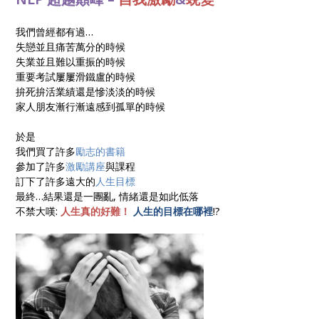
我們曾經都有過…
失戀並且痛苦萬分的時候
失業並且難以重振的時候
重要考試屢屢滑鐵盧的時候
拚死拚活業績還是慘淡淡的時候
家人朋友漸行漸遠感到孤單的時候
於是
我們買了許多
勵志的書籍
參加了許多
激勵講座
與課程
訂下了許多遠大的
人生目標
最終…結果還是一團亂, 情緒還是如此低落
不禁大嘆:
人生真的好難！
人生的目標在哪裡
!?