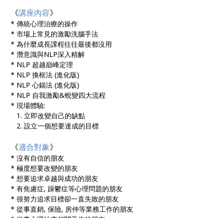
《
講座內容
》
* 傳統心理治療的操作
* 市場上常見的激勵洗腦手法
* 為什麼成長課程往往最後都沒用
* 潛意識與NLP深入精解
* NLP 超越巔峰定理
* NLP 換框法 (進化版)
* NLP 心錨法 (進化版)
* NLP 自我激勵&蛻變四大流程
* 現場體驗:
1. 立即改變自己的缺點
2. 設立一個想要達成的目標
《
適合對象
》
* 沒有自信的朋友
* 極度想要改變的朋友
* 想要追求卓越與成功的朋友
* 有焦慮症, 躁鬱症等心理問題的朋友
* 很努力追求目標卻一直失敗的朋友
* 從事直銷, 保險, 房仲等業務工作的朋友