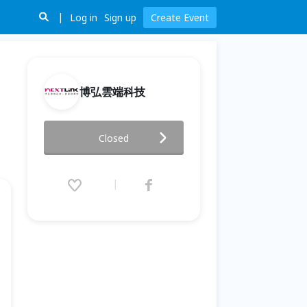
Log in
Sign up
Create Event
博弘雲端科技
雲端電商新時代 | AWS x EC
Closed
Partner Connection 10/20(四)
Nextlink 說明會
2016.10.20 (Thu) 14:00 - 17:00
(GMT+8)