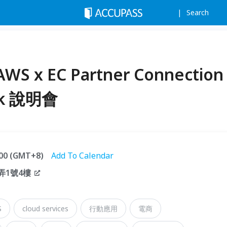
Search
 x EC Partner Connection
ink 說明會
7:00 (GMT+8)
Add To Calendar
弄1號4樓
S
cloud services
行動應用
電商