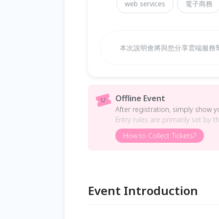
web services
電子商務
本次說明會將與您分享雲端服務
Offline Event
After registration, simply show 
Entry rules are primarily set by t
How to Collect Tickets?
Event Introduction