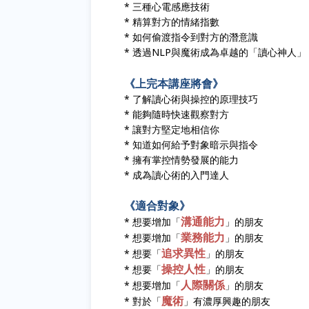
* 三種心電感應技術
* 精算對方的情緒指數
* 如何偷渡指令到對方的潛意識
* 透過NLP與魔術成為卓越的「讀心神人」
《上完本講座將會》
* 了解讀心術與操控的原理技巧
* 能夠隨時快速觀察對方
* 讓對方堅定地相信你
* 知道如何給予對象暗示與指令
* 擁有掌控情勢發展的能力
* 成為讀心術的入門達人
《適合對象》
溝通能力
* 想要增加「
」的朋友
業務能力
* 想要增加「
」的朋友
追求異性
* 想要「
」的朋友
操控人性
* 想要「
」的朋友
人際關係
* 想要增加「
」的朋友
魔術
* 對於「
」有濃厚興趣的朋友