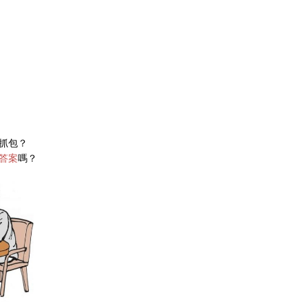
抓包？
答案
嗎？