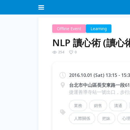
Offline Event
Learning
NLP 讀心術 (讀心術
254
0
2016.10.01 (Sat) 13:15 - 15
台北市中山區長安東路一段61
捷運善導寺站一號出口，步行
業務
銷售
溝通
人際關係
把妹
心