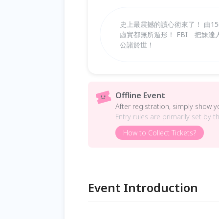
史上最震撼的讀心術來了！ 由1
虛實都無所遁形！ FBI 把妹
公諸於世！
Offline Event
After registration, simply show 
Entry rules are primarily set by t
How to Collect Tickets?
Event Introduction