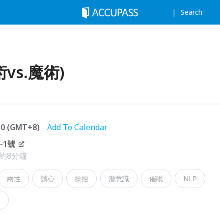
Search
vs.魔術)
:30 (GMT+8)
Add To Calendar
-1號
約8分鐘
兩性
讀心
操控
潛意識
催眠
NLP
理