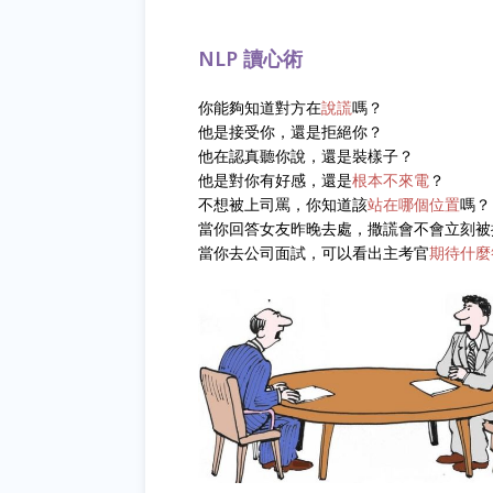
NLP 讀心術
你能夠知道對方在
說謊
嗎？
他是接受你，還是拒絕你？
他在認真聽你說，還是裝樣子？
他是對你有好感，還是
根本不來電
？
不想被上司罵，你知道該
站在哪個位置
嗎？
當你回答女友昨晚去處，撒謊會不會立刻被
當你去公司面試，可以看出主考官
期待什麼