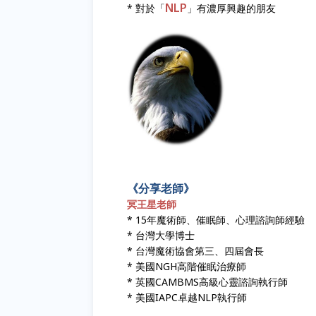
NLP
* 對於「
」有濃厚興趣的朋友
《分享老師》
冥王星老師
* 15年魔術師、催眠師、心理諮詢師經驗
* 台灣大學博士
* 台灣魔術協會第三、四屆會長
* 美國NGH高階催眠治療師
* 英國CAMBMS高級心靈諮詢執行師
* 美國IAPC卓越NLP執行師