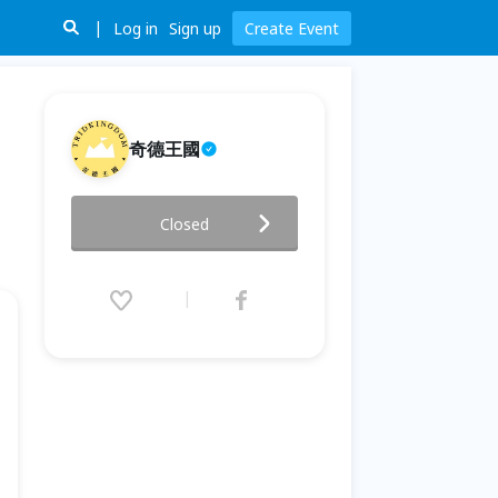
Log in
Sign up
Create Event
奇德王國
『10/2 體驗兒童創業領袖營｜來
Closed
自美國矽谷的Bizworld!!』小小
設計師創作趣
2016.10.02 (Sun) 14:00 - 17:00
(GMT+8)