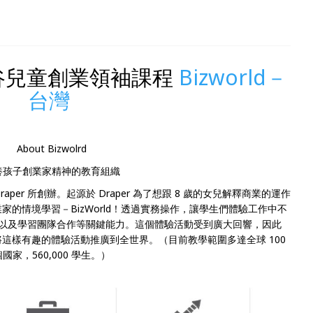
谷兒童創業領袖課程
Bizworld－
台灣
About Bizwolrd
養孩子創業家精神的教育組織
m Draper 所創辦。起源於 Draper 為了想跟 8 歲的女兒解釋商業的運作
的情境學習－BizWorld！透過實務操作，讓學生們體驗工作中不
以及學習團隊合作等關鍵能力。這個體驗活動受到廣大回響，因此
rld.org，將這樣有趣的體驗活動推廣到全世界。（目前教學範圍多達全球 100
個國家，560,000 學生。）