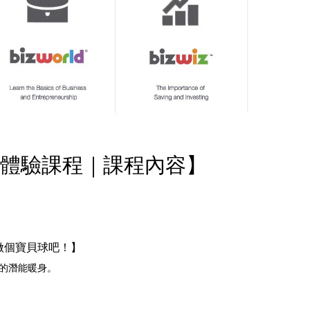
體驗課程｜課程內容】
起做個寶貝球吧！】
的潛能暖身。