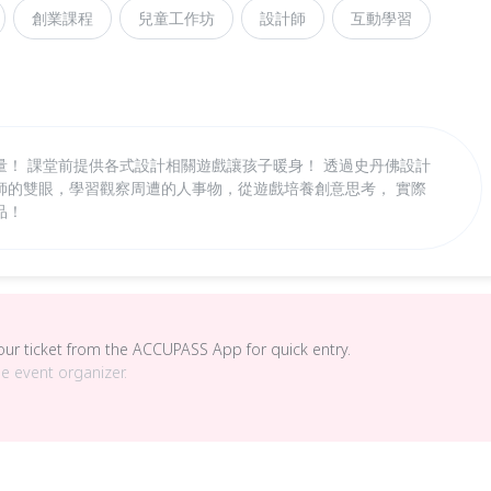
創業課程
兒童工作坊
設計師
互動學習
量！ 課堂前提供各式設計相關遊戲讓孩子暖身！ 透過史丹佛設計
師的雙眼，學習觀察周遭的人事物，從遊戲培養創意思考， 實際
品！
your ticket from the ACCUPASS App for quick entry.
he event organizer.