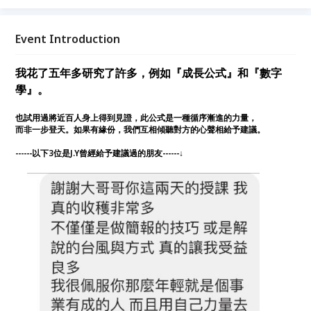
老師、學生也表示對此公式的認同極高。 於是展開了
巡迴演講...
Event Introduction
我花了五年多研究了許多，例如『成長公式』和『數字
學』。
也試用過將近百人身上得到見證，此公式是一種循序漸進的力量，
而非一步登天。如果有緣份，我們互相傾聽對方的心聲相給予建議。
------以下3位是J.Y曾經給予建議過的朋友------↓