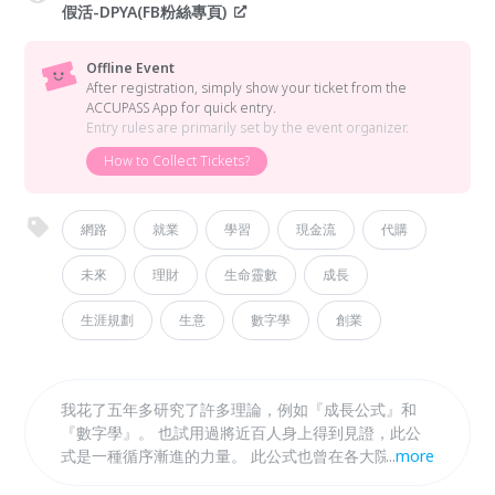
假活-DPYA(FB粉絲專頁)
Offline Event
After registration, simply show your ticket from the
ACCUPASS App for quick entry.
Entry rules are primarily set by the event organizer.
How to Collect Tickets?
網路
就業
學習
現金流
代購
未來
理財
生命靈數
成長
生涯規劃
生意
數字學
創業
我花了五年多研究了許多理論，例如『成長公式』和
『數字學』。 也試用過將近百人身上得到見證，此公
式是一種循序漸進的力量。 此公式也曾在各大院校、
...
more
企業機構等等演講發表。 廣受好評，也有許多老闆、