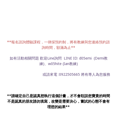
**報名諮詢體驗課程，一律採預約制，將有教練與您連絡預約諮
詢時間，額滿為止**
如有活動相關問題 歡迎Line詢問 LINE ID: d05emi (Demi教
練)、w05hite (Ian教練)
或請來電 :0922505665 將有專人為您服務
**請確定自己是認真想執行這個計畫，才不會耽誤您寶貴的時間
不是認真的朋友請勿填寫，改變是需要決心，嘗試的心態不會有
理想的結果**