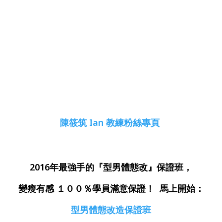
陳筱筑 Ian 教練粉絲專頁
2016年最強手的『型男體態改』保證班，
變瘦有感 １００％學員滿意保證！ 馬上開始：
型男體態改造保證班