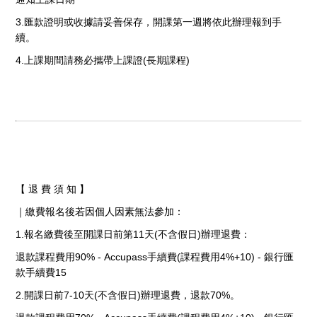
3.匯款證明或收據請妥善保存，開課第一週將依此辦理報到手
續。
4.上課期間請務必攜帶上課證(長期課程)
【 退 費 須 知 】
｜繳費報名後若因個人因素無法參加：
1.報名繳費後至開課日前第11天(不含假日)辦理退費：
退款課程費用90% - Accupass手續費(課程費用4%+10) - 銀行匯
款手續費15
2.開課日前7-10天(不含假日)辦理退費，退款70%。