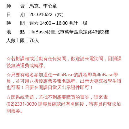
師 資｜馬克、李心童
日 期｜2016/10/22（六）
時 間｜週六 14:00 – 16:00 共計一場
地 點｜illuBase@臺北市萬華區康定路43號2樓
人數上限｜70人
☆若對課程或活動有任何疑問，歡迎請來電詢問，因開課
後無法退費或轉課。
☆只要有報名參加過任一illuBase的課程即為illuBase學
員，並可用八折優惠票券報名課程。出示大專院校學生證
也可喔！只要在開課日當天出示證件即可！
☆因系統問題，若找不到想要購買的票券，請來電
(02)2331-0030 請專員確認尚有名額後，請專員再幫您加
開票券。