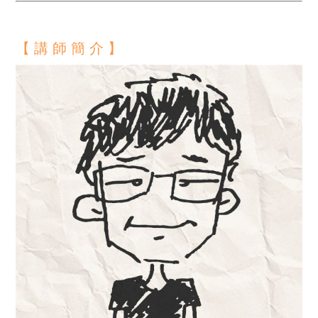
【 講 師 簡 介 】