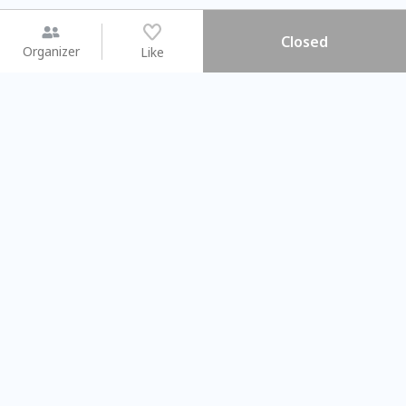
Closed
Organizer
Like
You may like
2026.08.15 (Sat) - 08.22 (Sat)
2026.08.15 (Sat) - 0
【親子手作體驗】哈東派對！
「共織宇宙」
比哈皮、東窩蕊
共織宇宙】 
Taipei City
New Taipei C
#
歡迎新手
810
6
#
植物生態瓶