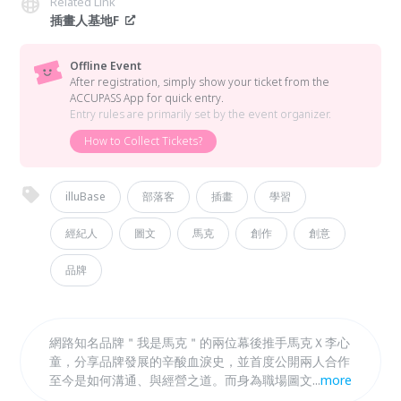
Related Link
插畫人基地F
Offline Event
After registration, simply show your ticket from the
ACCUPASS App for quick entry.
Entry rules are primarily set by the event organizer.
How to Collect Tickets?
illuBase
部落客
插畫
學習
經紀人
圖文
馬克
創作
創意
品牌
網路知名品牌＂我是馬克＂的兩位幕後推手馬克Ｘ李心
童，分享品牌發展的辛酸血淚史，並首度公開兩人合作
至今是如何溝通、與經營之道。而身為職場圖文部落客
...
more
的馬克也會在這次活動上分享他的創作之道、創意思考