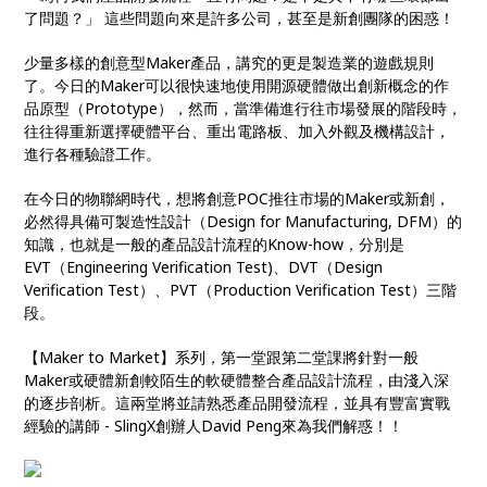
了問題？」 這些問題向來是許多公司，甚至是新創團隊的困惑！
少量多樣的創意型Maker產品，講究的更是製造業的遊戲規則
了。今日的Maker可以很快速地使用開源硬體做出創新概念的作
品原型（Prototype），然而，當準備進行往市場發展的階段時，
往往得重新選擇硬體平台、重出電路板、加入外觀及機構設計，
進行各種驗證工作。
在今日的物聯網時代，想將創意POC推往市場的Maker或新創，
必然得具備可製造性設計（Design for Manufacturing, DFM）的
知識，也就是一般的產品設計流程的Know-how，分別是
EVT（Engineering Verification Test)、DVT（Design
Verification Test）、PVT（Production Verification Test）三階
段。
【Maker to Market】系列，第一堂跟第二堂課將針對一般
Maker或硬體新創較陌生的軟硬體整合產品設計流程，由淺入深
的逐步剖析。這兩堂將並請熟悉產品開發流程，並具有豐富實戰
經驗的講師 - SlingX創辦人David Peng來為我們解惑！！