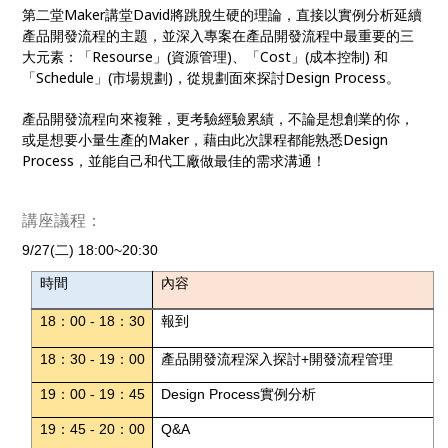
第二堂Maker講堂David將跳脫生硬的理論，直接以實例分析延續
產品開發流程的主題，並深入專案在產品開發流程中最重要的三
大元素：「Resourse」(資源管理)、「Cost」(成本控制) 和
「Schedule」(市場規劃)，從規劃面來探討Design Process。
產品開發流程向來複雜，更考驗經驗累績，不論是想創業的你，
或是想要小量生產的Maker，藉由此次課程都能熟悉Design
Process，並能自己和代工廠做最佳的需求溝通！
講座議程：
9/27(二
) 18:00
~20:3
0
時間
內容
18
：0
0 - 18
：3
0
報到
18
：3
0 - 19
：00
產品開發流程深入探討+開發流程管理
19
：0
0 - 19
：
45
Design Process實例分析
19
：
45 - 20
：
00
Q&A