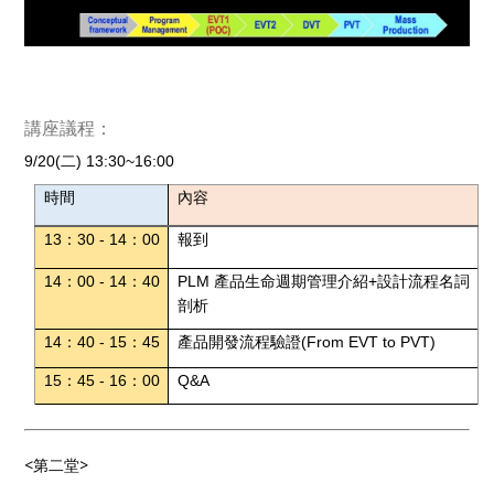
講座議程：
9/20(二
) 13:30
~16:
00
時間
內容
13
：
30 - 14
：
00
報到
14
：
00 - 14
：
40
PLM
產品生命週期管理介紹
+
設計流程名詞
剖析
14
：
40 - 15
：
45
產品開發流程驗證
(From EVT to PVT)
15
：
45 - 16
：
00
Q&A
<第二堂>