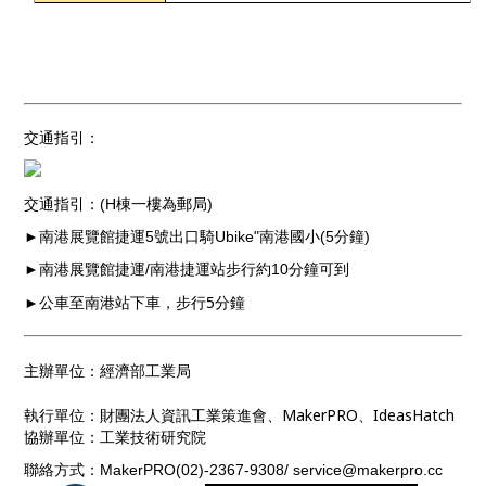
交通指引：
交通指引：
(H
棟一樓為郵局
)
►南港展覽館捷運
5
號出口騎
Ubike
"
南港國小
(5
分鐘
)
►南港展覽館捷運
/
南港捷運站步行約
10
分鐘可到
►公車至南港站下車，步行
5
分鐘
主辦單位：經濟部工業局
執行單位：財團法人資訊工業策進會、MakerPRO、IdeasHatch
協辦單位：工業技術研究院
聯絡方式：MakerPRO(02)-2367-9308/ service@makerpro.cc