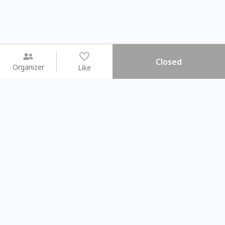
Closed
Organizer
Like
You may like
2026.08.15 (Sat) - 08.22 (Sat)
2026.08.15 (Sat) - 08.
【親子手作體驗】哈東派對！
「共織宇宙」
比哈皮、東窩蕊
共織宇宙】 七