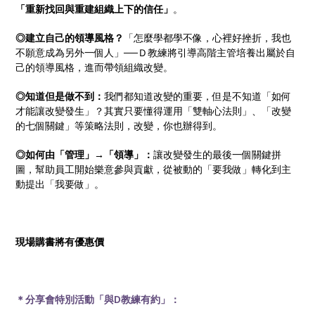
「重新找回與重建組織上下的信任」
。
◎建立自己的領導風格？
「怎麼學都學不像，心裡好挫折，我也
不願意成為另外一個人」──Ｄ教練將引導高階主管培養出屬於自
己的領導風格，進而帶領組織改變。
◎知道但是做不到：
我們都知道改變的重要，但是不知道「如何
才能讓改變發生」？其實只要懂得運用「雙軸心法則」、「改變
的七個關鍵」等策略法則，改變，你也辦得到。
◎如何由「管理」→「領導」：
讓改變發生的最後一個關鍵拼
圖，幫助員工開始樂意參與貢獻，從被動的「要我做」轉化到主
動提出「我要做」。
現場購書將有優惠價
＊分享會特別活動
「與
D
教練有約」：