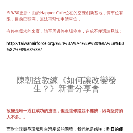
※9/30更新：由於Happier Cafe位在的空總創新基地，停車位有
限，目前已額滿，無法再幫忙申請車位，
有停車需求的來賓，請至周邊停車場停車，造成不便還請見諒：
http://taiwanairforce.org/%E4%BA%A4%E9%80%9A%E8%B3
%87%E8%A8%8A/
陳朝益教練《如何讓改變發
生？》新書分享會
改變是唯一通往成功的捷徑，但是這條路並不擁擠，因為堅持的
人不多。」
面對全球競爭環境與台灣產業的困境，我們總是感嘆：
昨日的優