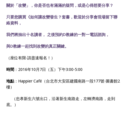
關於「改變」，你是否也有滿滿的疑問，或是心得想要分享？
只要您購買《如何讓改變發生？套書，歡迎於分享會現場留下聯
絡資料，
我們將抽出十名讀者， 之後預約
D
教練的一對一電話諮詢，
與D教練一起找到改變的真正關鍵。
（座位有限‧請盡速報名！）
時間
：2016年10月7日（五）下午3:00-5:00
地點
：Happier Café（台北市大安區建國南路一段177號-圖書館2
樓）
（忠孝新生六號出口，沿著新生南路走，左轉濟南路，走到
底。）