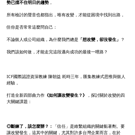
勢已擋不住明日的趨勢
，
所有檢討的聲音也都指出，唯有改變，才能從困境中找到出路，
但你是否常常這麼問自己：
不論個人或公司組織，為什麼我們總是
「想改變，卻沒發生」
？
我們該如何做，才能走完這段邁向成功的最後一哩路？
ICF國際認證資深教練 陳朝益 耗時三年，匯集教練式思惟與個人
經驗，
打造全新四部曲力作
《如何讓改變發生？》
，探討關於改變的四
大關鍵課題：
◎
斷鍊了，該怎麼辦？：
「信任」是維繫組織的關鍵黏著劑。要
讓改變發生，這其中的關鍵，尤其對許多台灣企業而言，在於