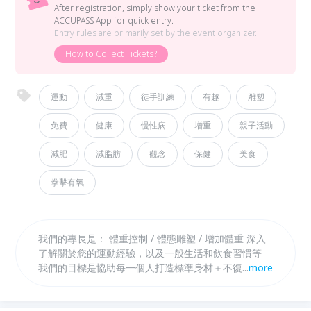
After registration, simply show your ticket from the
ACCUPASS App for quick entry.
Entry rules are primarily set by the event organizer.
How to Collect Tickets?
運動
減重
徒手訓練
有趣
雕塑
免費
健康
慢性病
增重
親子活動
減肥
減脂肪
觀念
保健
美食
拳擊有氧
我們的專長是： 體重控制 / 體態雕塑 / 增加體重 深入
了解關於您的運動經驗，以及一般生活和飲食習慣等
我們的目標是協助每一個人打造標準身材＋不復胖的體
...
more
質！