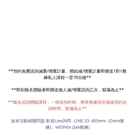
**預約免費諮詢減重/增重計畫、開始減/增重計畫即贈送1對1教
練私人課程一堂70分鐘**
**即刻報名體驗者即贈送個人減/增重諮詢乙次，額滿為止**
**報名諮詢體驗課程，一律採預約制，將有教練與您連絡預約諮
詢時間，額滿為止**
如有活動相關問題 歡迎Line詢問 LINE ID: d05emi (Demi教
練)、w05hite (Ian教練)