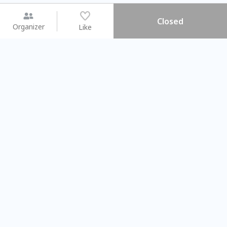
Closed
Organizer
Like
You may like
2026.08.15 (Sat) - 08.22 (Sat)
2026.08.15 (Sat) - 08
【親子手作體驗】哈東派對！
「共織宇宙」
比哈皮、東窩蕊
共織宇宙】 七
Taipei City
New Taipei Ci
#
歡迎新手
741
6
#
植物生態瓶