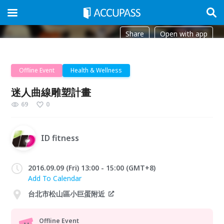
Share
Open with app
Offline Event
Health & Wellness
迷人曲線雕塑計畫
69
0
ID fitness
2016.09.09 (Fri) 13:00 - 15:00 (GMT+8)
Add To Calendar
台北市松山區小巨蛋附近
Offline Event