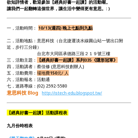
欲知詳情者，歡迎參加【經典好書一起讀】的活動喔。
讓我們一起翻轉這個世界，讓生活中變得更有意思。: )
一，活動時間：
10/13(週四)
晚上七點到九點
二，活動地點：意思科技（台北捷運淡水線圓山站一號出口附
近，步行三分鐘）
台北市大同區承德路三段２１９號三樓
三，活動主題：
【經典好書一起讀】系列035《隱形冠軍》
四，活動講者：蔡佳修 (意思科技創辦人)
五，活動費用：
場地費
150
元/ 人
六，活動報名：活動通
七，迷路專線：(02) 2592-5580
意思科技 Blog
http://istech-edu.blogspot.tw/
【經典好書一起讀】活動課程表
九月份時程表