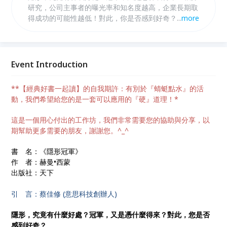
研究，公司主事者的曝光率和知名度越高，企業長期取
得成功的可能性越低！對此，你是否感到好奇？
...
more
10/13(週四)晚上，我們將帶您一起探討隱形冠軍的秘
密與成功之道。
Event Introduction
**
【經典好書一起讀】的自我期許：有別於『蜻蜓點水』的活
動，我們希望給您的是一套
可以應用的『硬』道理！*
這是一個用心付出的工作坊，我們非常需要您的協助與分享，以
期幫助更多需要的朋友，謝謝您
。^_^
書 名：《隱形冠軍》
作 者：赫曼•西蒙
出版社：天下
引 言：蔡佳修 (意思科技創辦人)
隱形，究竟有什麼好處？冠軍，又是憑什麼得來？對此，您是否
感到好奇？