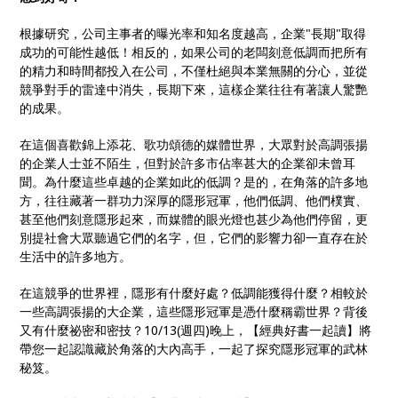
根據研究，公司主事者的曝光率和知名度越高，企業"長期"取得
成功的可能性越低！
相反的，如果公司的老闆刻意低調而把所有
的精力和時間都投入在公司，不僅杜絕與本業無關的分心，並從
競爭對手的雷達中消失，長期下來，這樣企業往往有著讓人驚艷
的成果。
在這個喜歡錦上添花、歌功頌德的媒體世界，大眾對於高調張揚
的企業人士並不陌生，但對於許多市佔率甚大的企業卻未曾耳
聞。為什麼這些卓越的企業如此的低調？
是的，在角落的許多地
方，往往藏著一群功力深厚的隱形冠軍，他們低調、他們樸實、
甚至他們刻意隱形起來，而媒體的眼光燈也甚少為他們停留，更
別提社會大眾聽過它們的名字，但，它們的影響力卻一直存在於
生活中的許多地方。
在這競爭的世界裡，隱形有什麼好處？低調能獲得什麼？相較於
一些高調張揚的大企業，這些隱形冠軍是憑什麼稱霸世界？背後
又有什麼祕密和密技？
10/13(
週四)晚上，【經典好書一起讀】將
帶您一起認識藏於角落的大內高手，一起了探究隱形冠軍的武林
秘笈。