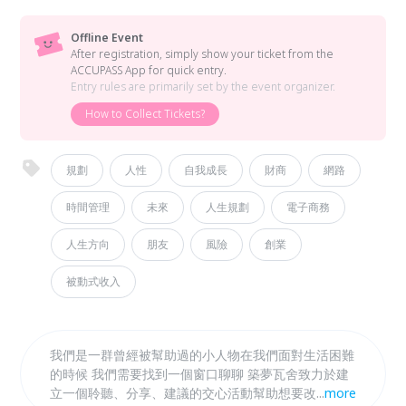
Offline Event
After registration, simply show your ticket from the
ACCUPASS App for quick entry.
Entry rules are primarily set by the event organizer.
How to Collect Tickets?
規劃
人性
自我成長
財商
網路
時間管理
未來
人生規劃
電子商務
人生方向
朋友
風險
創業
被動式收入
我們是一群曾經被幫助過的小人物在我們面對生活困難
的時候 我們需要找到一個窗口聊聊 築夢瓦舍致力於建
立一個聆聽、分享、建議的交心活動幫助想要改變現況
...
more