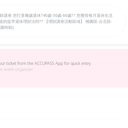
講座 您打算幾歲退休?40歲-50歲-60歲?? 您覺得每月退休生活
道的提早退休理財法則?? 【理財講座活動區域】 桃園區-台北區-
6(羅特助)
your ticket from the ACCUPASS App for quick entry.
he event organizer.