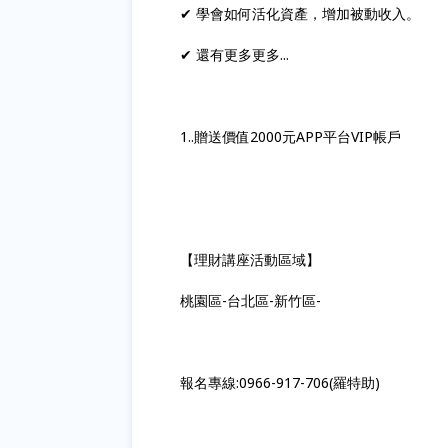
✔ 學會如何活化資產，增加被動收入。
✔ 還有更多更多...
1..贈送價值2000元APP平台VIP帳戶
【理財講座活動區域】
桃園區-台北區-新竹區-
報名專線:0966-917-706(羅特助)