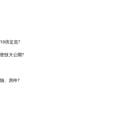
10倍定息?
密技大公開?
險、房仲?