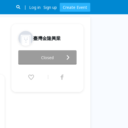
Log in
Sign up
Create Event
臺灣金隆興業
新竹場-【原來!!退休金可以這樣
Closed
準備】-投資理財真簡單講座
2016.09.29 (Thu) 19:00 - 21:00
(GMT+8)