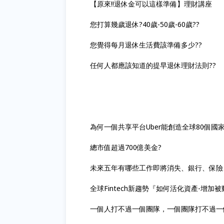
【原來!!退休金可以這樣準備】理財講座
您打算幾歲退休?40歲-50歲-60歲??
您覺得每月退休生活費該準備多少??
任何人都應該知道的提早退休理財法則??
為何一個共享平台Uber能創造全球80個國家
總市值超過700億美金?
未來五年有哪些工作即將消失、銀行、保險
全球Fintech新趨勢『如何活化資產-增
一個人打不過一個團隊，一個團隊打不過一