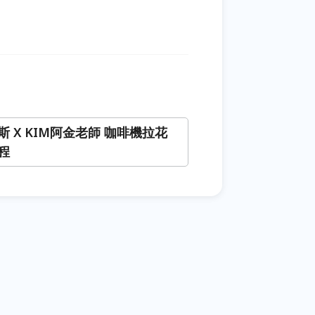
斯 X KIM阿金老師 咖啡機拉花
程