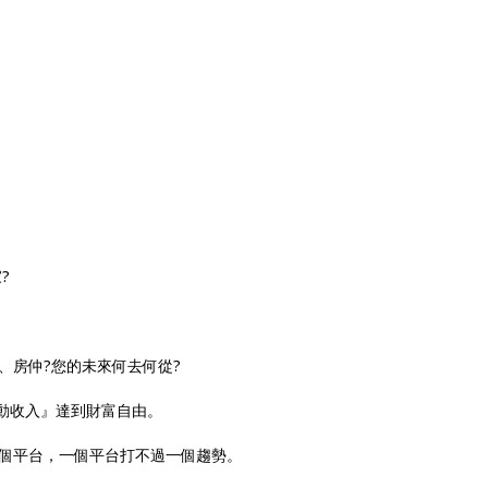
?
、房仲?您的未來何去何從?
加被動收入』達到財富自由。
個平台，一個平台打不過一個趨勢。