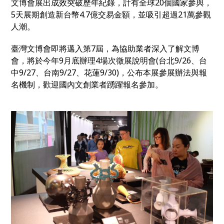
文博會展出成效突破歷年紀錄，計有全球20個國家參與，
5天展期創造新台幣4.7億交易金額，並吸引超過21萬參觀
人潮。
臺灣文博會即將邁入第7屆，為協助業者深入了解文博
會，將於今年9月底辦理4場次徵展說明會(台北9/26、台
中9/27、台南9/27、花蓮9/30)，公布本展參展辦法與報
名機制，歡迎國內文創業者踴躍報名參加。