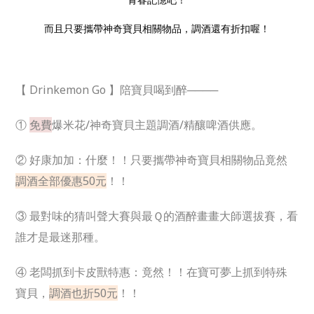
而且只要攜帶神奇寶貝相關物品，調酒還有折扣喔！
【 Drinkemon Go 】陪寶貝喝到醉────
①
免費
爆米花/神奇寶貝主題調酒/精釀啤酒供應。
② 好康加加：什麼！！只要攜帶神奇寶貝相關物品竟然
調酒全部優惠50元
！！
③ 最對味的猜叫聲大賽與最Ｑ的酒醉畫畫大師選拔賽，看
誰才是最迷那種。
④ 老闆抓到卡皮獸特惠：竟然！！在寶可夢上抓到特殊
寶貝，
調酒也折50元
！！