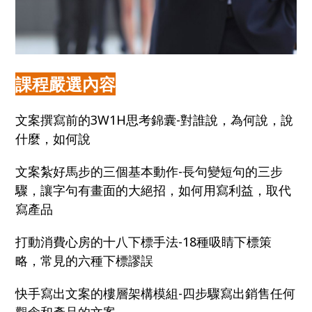
課程嚴選內容
文案撰寫前的3W1H思考錦囊-對誰說，為何說，說
什麼，如何說
文案紮好馬步的三個基本動作-長句變短句的三步
驟，讓字句有畫面的大絕招，如何用寫利益，取代
寫產品
打動消費心房的十八下標手法-18種吸睛下標策
略，常見的六種下標謬誤
快手寫出文案的樓層架構模組-四步驟寫出銷售任何
觀念和產品的文案