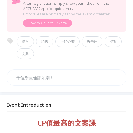
After registration, simply show your ticket from the
ACCUPASS App for quick entry.
Entry rules are primarily set by the event organizer.
How to Collect Tickets?
簡報
銷售
行銷企畫
唐崇達
提案
文案
千位學員佳評如潮！
Event Introduction
CP值最高的文案課