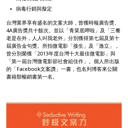
病毒行銷與擬定
台灣業界享有盛名的文案大師，曾獲時報廣告獎、
4A廣告獎共十餘次。並以「青菜底呷啦」及「三餐
老是在外，人人叫我老外」分別獲得第七屆及第十
屆廣告金句獎。所拍微電影「接生」及「激立」，
曾分別榮獲「2013年度台灣十大最佳微電影」與
「第一屆台灣微電影節社會組佳作」。個人所出版
的「Facebook文案讚」一書，也名列博客來公關
書籍類暢銷書第一名。