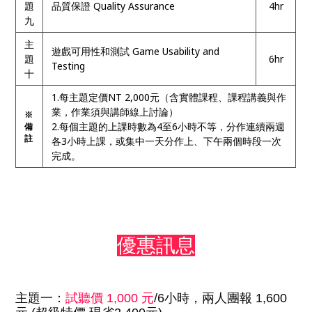
題
品質保證 Quality Assurance
4hr
九
主
遊戲可用性和測試 Game Usability and
題
6hr
Testing
十
1.每主題定價
NT 2,000
元（含實體課程、課程講義與作
業，作業須與講師線上討論）
※
2.每個主題的上課時數為4至6小時不等，分作連續兩週
備
註
各3小時上課，或集中一天分作上、下午兩個時段一次
完成。
優惠訊息
主題一：
試聽價 1,000 元
/6小時，兩人團報 1,600