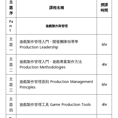
主
授課
題
課程名稱
時間
序
Pa
rt
遊戲製作與管理
1
主
遊戲製作管理入門
-
開發團隊領導學
題
6hr
Production Leadership
一
主
遊戲製作管理入門
-
遊戲專案製作方法
題
4hr
Production Methodologies
二
主
遊戲製作管理原則
Production Management
題
6hr
Principles
三
主
題
遊戲製作管理工具
Game Production Tools
4hr
四