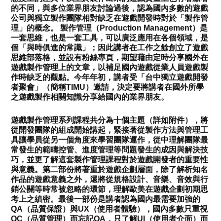
的不同，與多位業界朋友討論過後，認為國內多數的遊戲
公司與獨立製作團隊相對缺乏在遊戲開發時對於「製作管
理」的概念。 製作管理（Production Management）是
一套思維，也是一套工具，可以廣泛應用在各個領域，是
個「與時俱進的常識」；因此講者在工作之餘創立了遊戲
思維部落格，並設有粉絲專頁，期望藉由定時分享國外在
遊戲製作管理上的文章，以補足國內遊戲從業人員遊戲製
作時缺乏的觀點。今年年初，講者受「台中獨立遊戲開發
者聚會」（簡稱TIMU）邀請，決定要將講者在國外所學
之遊戲製作相關知識分享給國內的業界朋友。
遊戲製作管理系列課程共分為十個主題（詳如附件），將
從開發團隊的組成開始講起，緊接著從製作方法與管理工
具讓學員從另一個角度來學習團隊運作，從中理解團隊最
常發生的範疇控管、進度管理等問題發生的成因與解決技
巧，並更了解這套製作管理課程對於遊戲開發者的重要性
與意義。第二部份將著重於遊戲企劃層面，除了解析知名
作品的遊戲意義之外，還將從規格設計、音樂、音效與行
銷公關等時常被忽略的環節，理解歐美在遊戲企劃初期思
考上之縝密。最後一部份是講者認為國內最需要加強的
QA（品質保證）與UX（使用者體驗），國內多數只重視
QC（品質管理）而忘記QA，只了解UI（使用者介面）而