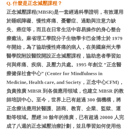
Q. 什麼是正念減壓課程？
正念減壓課程(MBSR)是一套經過科學證明，有效運用
於睡眠障礙、慢性疼痛、憂鬱症、過動與注意力缺
失、癌症等，而且在日常生活中容易操作的身心整合
療癒法。麻省理工學院分子生物學卡巴金博士於 1979
年開始，為了協助慢性疼痛的病人，在美國麻州大學
醫學院附設醫院開設正念減壓課程，協助患者學習如
何與疼痛、疾病、及壓力共處。1995 年創立 ”正念醫
療健保社會中心” (Center for Mindfulness in
Medicine, Health care, and Society，正念中心CFM)，
負責推廣 MBSR 到各個應用領域，也建立 MBSR 的教
師培訓中心。至今，世界上已有超過 300 個機構，將
正念療法應用於醫護、諮商、教育、企業、監獄、運
動等領域。歷經 30 餘年的推廣，已有超過 20000 人完
成了八週的正念減壓治療計劃，並且學習如何使用他