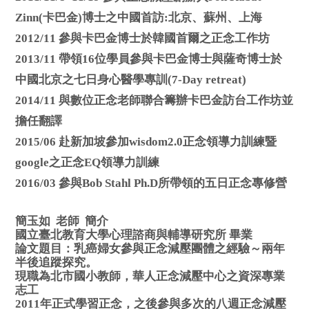
Zinn(卡巴金)博士之中國首訪:北京、蘇州、上海
2012/11 參與卡巴金博士於韓國首爾之正念工作坊
2013/11 帶領16位學員參與卡巴金博士與薩奇博士於
中國北京之七日身心醫學專訓(7-Day retreat)
2014/11 與數位正念老師聯合籌辦卡巴金訪台工作坊並
擔任翻譯
2015/06 赴新加坡參加wisdom2.0正念領導力訓練暨
google之正念EQ領導力訓練
2016/03 參與Bob Stahl Ph.D所帶領的五日正念專修營
簡玉如 老師 簡介
國立臺北教育大學心理諮商與輔導研究所 畢業
論文題目：乳癌婦女參與正念減壓團體之經驗～兩年
半後追蹤探究。
現職為北市國小教師，華人正念減壓中心之資深專業
志工
2011年正式學習正念，之後參與多次的八週正念減壓