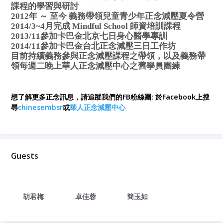
課程的學習與研討
2012年 ～ 至今 義務帶領兒童青少年正念減壓夏令營
2014/3~4月完成 Mindful School 師資培訓課程
2013/11參加卡巴金北京七日身心醫學專訓
2014/11參加卡巴金台北正念減壓三日工作坊
目前持續義務參與正念減壓課程之帶領，以及義務帶
領每週二晚上華人正念減壓中心之舊學員團練
想了解更多正念訊息，請追蹤我們的FB粉絲團: 於Facebook上搜
尋
chinesembsr
或
華人正念減壓中心
Guests
胡君梅
卓佳蓉
簡玉如