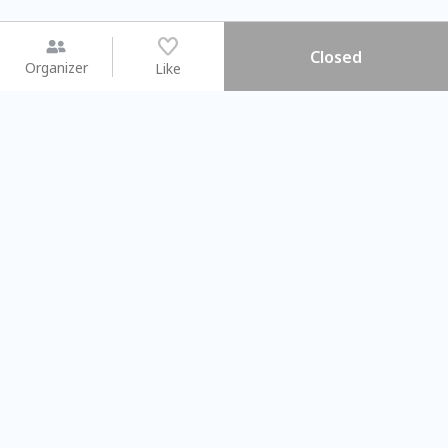
Closed
Organizer
Like
You may like
2026.08.15 (Sat) - 08.22 (Sat)
2026.08.15 (Sat) - 0
【親子手作體驗】哈東派對！
「共織宇宙」
比哈皮、東窩蕊
共織宇宙】 
Taipei City
New Taipei C
#
歡迎新手
1083
9
#
植物生態瓶