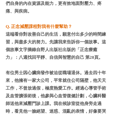
們自身的內在資源及能力，更有效地面對壓力、疼
痛、與疾病。
Q. 正念減壓課程對我有什麼幫助？
這端看你對改善自己的生活，願意付出多少的時間練
習，與盡多大的努力。先讓我來告訴你一個故事。這
個故事文字摘錄自野人出版社出版的「正念療癒
力」：八週找回平靜、自信與智慧的自己 第28頁。
有位男士因心臟病發作被迫從職場退休。過去四十年
來，他擁有一家大公司，平常就住公司隔壁，他天天
工作，不曾放過假，極度熱愛工作。經過心導管手術
及血管擴張術後，他參與心血管復健計劃，心臟科醫
師送他來減壓門診上課。我在候診室從他身旁走過
時，看見他一臉絕望、迷惑、混亂的表情，好像要哭