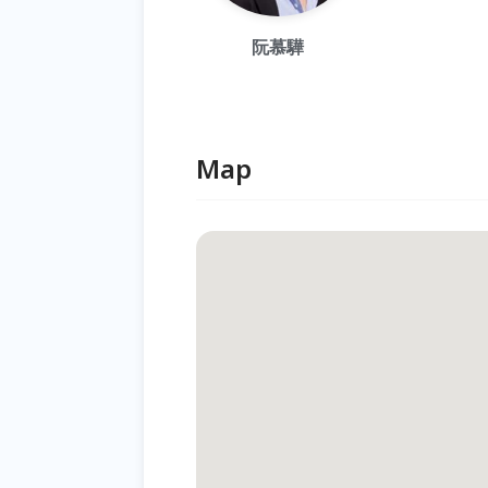
阮慕驊
Map