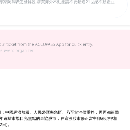
專家阮慕驊怎麼解說,購買海外不動產請不要錯過21世紀不動產亞
your ticket from the ACCUPASS App for quick entry.
he event organizer.
開頭：中國經濟放緩、人民幣匯率急貶、乃至於油價重挫，再再都衝擊
年遠離市場目光焦點的東協股市，在這波股市修正當中卻表現得相
22日)。