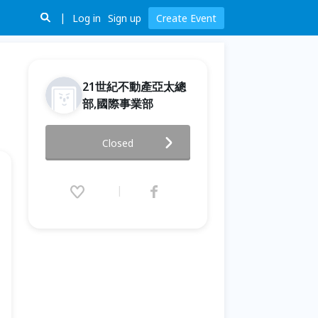
Log in
Sign up
Create Event
21世紀不動產亞太總
部,國際事業部
東協 越南 柬埔寨 房地產投資說
Closed
明會
2016.09.03 (Sat) 14:00 - 17:00
(GMT+8)