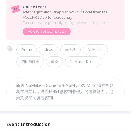
Offline Event
After registration, simply show your ticket from the
ACCUPASS App for quick entry.
Entry rules are primarily set by the event organizer.
How to Collect Tickets?
Drone
ideas
無人機
NuMaker
四軸飛行器
飛控
NuMaker Drone
新唐 NuMaker Drone 採用NuMicro® M451微控制器
為主控晶片，透過M451微控制器強大的運算能力，完
美實現平衡姿態控制。
Event Introduction