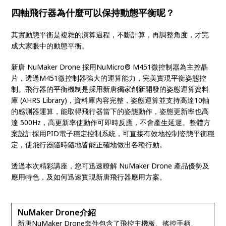
四軸飛行器為什麼可以保持動態平衡呢？
其實動態平衡是複雜的演算過程，不斷計算，再調整角度，才完
成大家眼中的動態平衡。
新唐
NuMaker Drone
採用
NuMicro® M451
微控制器為主控晶
片，透過
M451
微控制器強大的運算能力，完美實現平衡姿態控
制。飛行器的平衡機制是採用新唐獨家創新開發的姿態運算資料
庫
(AHRS Library)
，資料庫內容完整，姿態運算並支持高達
10
軸
的感測器運算，能取得飛行器當下的姿態動作，姿態更新率也高
達
500Hz
，高更新率使動作可即時反應，不會產生延遲。整體方
案設計採用
PID
電子穩定控制系統，可直接有效地控制姿態平衡穩
定，使飛行器隨時隨地皆能正確地做出各種行動。
透過本次精彩講座，您可迅速瞭解
NuMaker Drone
產品優勢及
應用特色，及如何迅速實現新唐飛行器應用方案。
NuMaker Drone介紹
新唐
NuMaker Drone
套件包含了飛控主機板、搖控手柄、