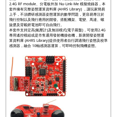
2.4G RF module
、分電板外加
Nu-Link-Me
模擬燒錄器，本
套件擁有完整姿態運算資料庫
(AHRS Library)
，讓玩家簡易
上手，不須鑽研感測器姿態運算的數學問題，更容易專注於
飛行控制以及飛行應用的開發。搭配機架、電變、馬達、螺
旋槳及背載鋰電池即可自由飛行。
本套件支持定高
(
氣壓計
)
及無頭模式
(
電子羅盤
)
，可使用
2.4G
專用遙控模組或是市售通用發射機接收機，新唐開發姿態運
算資料庫
(AHRS Library)
提供使用者自行調適飛行姿態及校準
感測器，融合
10
軸感測器運算，可即時控制飛機姿態。