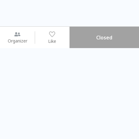
Closed
Organizer
Like
You may like
2026.08.15 (Sat) - 08.22 (Sat)
2026.08.15 (Sat) - 0
【親子手作體驗】哈東派對！
「共織宇宙」
比哈皮、東窩蕊
共織宇宙】 