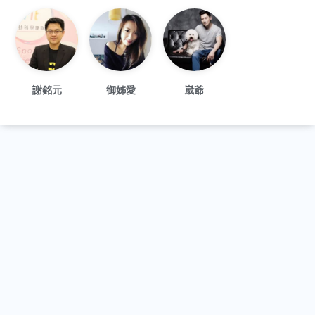
謝銘元
御姊愛
崴爺