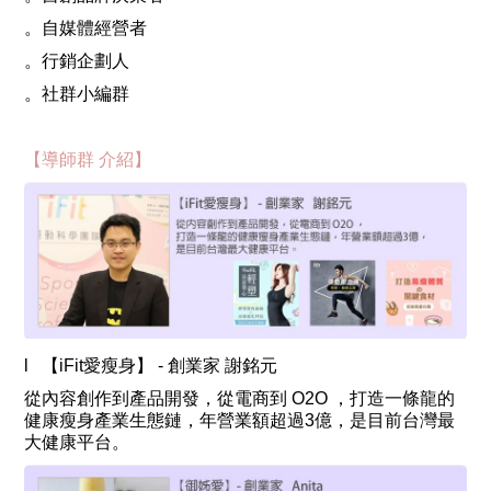
。自媒體經營者
。行銷企劃人
。
社群小編群
【導師群 介紹
】
l 【iFit愛瘦身】 - 創業家 謝銘元
從內容創作到產品開發，從電商到 O2O ，打造一條龍的
健康瘦身產業生態鏈，年營業額超過3億，是目前台灣最
大健康平台。