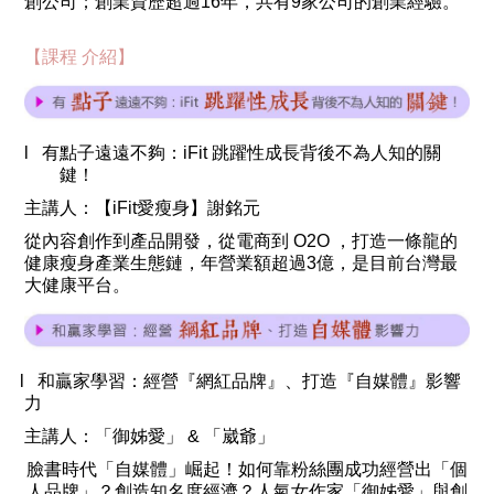
創公司；創業資歷超過16年，共有9家公司的創業經驗。
【課程 介紹】
l 有點子遠遠不夠：iFit 跳躍性成長背後不為人知的關
鍵！
主講人：【iFit愛瘦身】謝銘元
從內容創作到產品開發，從電商到 O2O ，打造一條龍的
健康瘦身產業生態鏈，年營業額超過3億，是目前台灣最
大健康平台。
l l 和贏家學習：經營『網紅品牌』、打造『自媒體』影響
力
主講人：「御姊愛」 & 「崴爺」
臉書時代「自媒體」崛起！如何靠粉絲團成功經營出「個
人品牌」？創造知名度經濟？人氣女作家「御姊愛」與創