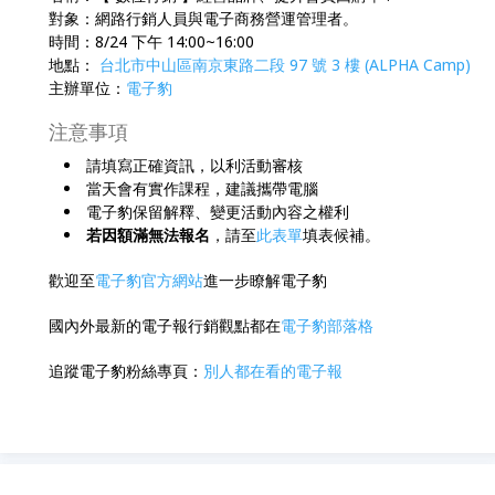
對象：網路行銷人員與電子商務營運管理者。
時間：8/24 下午 14:00~16:00
地點：
台北市中山區南京東路二段 97 號 3 樓 (ALPHA Camp)
主辦單位：
電子豹
注意事項
請填寫正確資訊，以利活動審核
當天會有實作課程，建議攜帶電腦
電子豹保留解釋、變更活動內容之權利
若因額滿無法報名
，請至
此表單
填表候補。
歡迎至
電子豹官方網站
進一步瞭解電子豹
國內外最新的電子報行銷觀點都在
電子豹部落格
追蹤電子豹粉絲專頁：
別人都在看的電子報