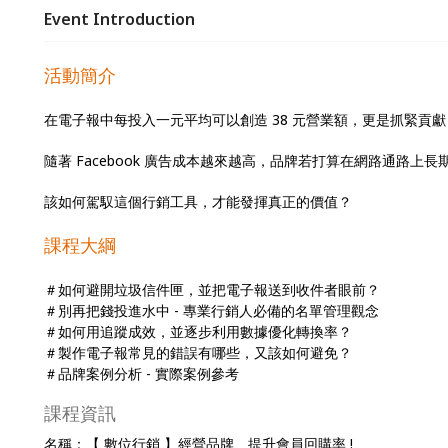
Event Introduction
活動簡介
在電子報中每投入一元平均可以創造 38 元營業額，更是抓緊貢獻 8
隨著 Facebook 廣告成本越來越高，品牌若打算在網路通路上
該如何駕馭這個行銷工具，才能發揮真正的價值？
課程大綱
＃如何避開垃圾信件匣，並把電子報送到收件者眼前？
＃別再把錢投進水中 - 專業行銷人必備的名單管理觀念
＃如何用追蹤成效，並逐步利用數據優化轉換率？
＃製作電子報常見的錯誤有哪些，又該如何避免？
＃品牌案例分析 - 實際案例參考
課程資訊
名稱：【 數位行銷 】經營品牌、提升會員回購率 !