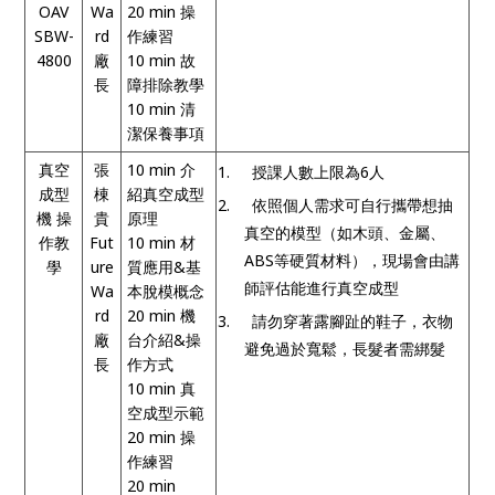
OAV
Wa
20 min
操
SBW-
rd
作練習
4800
廠
10 min
故
長
障排除教學
10 min
清
潔保養事項
真空
張
10 min
介
1.
授課人數上限為
6
人
成型
棟
紹真空成型
2.
依照個人需求可自行攜帶想抽
機 操
貴
原理
真空的模型（如木頭、金屬、
作教
Fut
10 min
材
ABS
等硬質材料），現場會由講
學
ure
質應用
&
基
師評估能進行真空成型
Wa
本脫模概念
rd
20 min
機
3.
請勿穿著露腳趾的鞋子，衣物
廠
台介紹
&
操
避免過於寬鬆，長髮者需綁髮
長
作方式
10 min
真
空成型示範
20 min
操
作練習
20 min