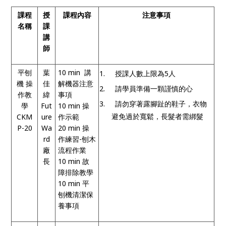
課程
授
課程
內
容
注意事項
名稱
課
講
師
平刨
葉
10 min
講
1.
授課人數上限為
5
人
機 操
佳
解機器注意
2.
請學員準備一顆謹慎的心
作教
緯
事項
3.
請勿穿著露腳趾的鞋子，衣物
學
Fut
10 min
操
避免過於寬鬆，長髮者需綁髮
CKM
ure
作示範
P-20
Wa
20 min
操
rd
作練習
-
刨木
廠
流程作業
長
10 min
故
障排除教學
10 min
平
刨機清潔保
養事項