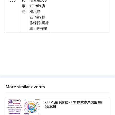
000
rd
盤使用說明
廠
10 min
實
長
機示範
20 min
操
作練習
-
圓棒
車小徑作業
More similar events
KPP-1 線下課程 - F4P 探索客戶價值 8月
29/30日