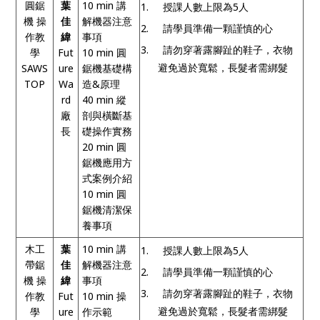
圓鋸
葉
10 min
講
1.
授課人數上限為
5
人
機
操
佳
解機器注意
2.
請學員準備一顆謹慎的心
作教
緯
事項
3.
請勿穿著露腳趾的鞋子，衣物
學
Fut
10 min
圓
避免過於寬鬆，長髮者需綁髮
SAWS
ure
鋸機基礎構
TOP
Wa
造
&
原理
rd
40 min
縱
廠
剖與橫斷基
長
礎操作實務
20 min
圓
鋸機應用方
式案例介紹
10 min
圓
鋸機清潔保
養事項
木工
葉
10 min
講
1.
授課人數上限為
5
人
帶鋸
佳
解機器注意
2.
請學員準備一顆謹慎的心
機 操
緯
事項
3.
請勿穿著露腳趾的鞋子，衣物
作教
Fut
10 min
操
避免過於寬鬆，長髮者需綁髮
學
ure
作示範