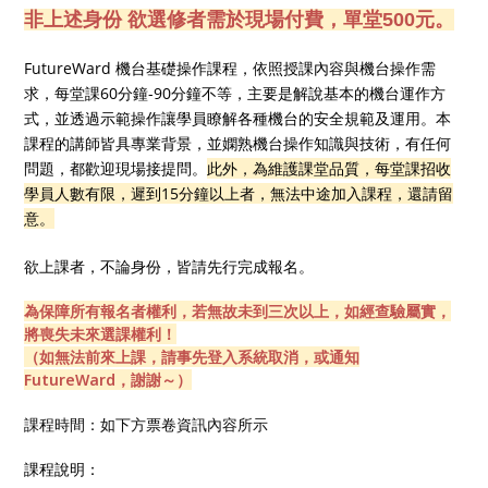
非上述身份 欲選修者需於現場付費，單堂500元。
FutureWard 機台基礎操作課程，依照授課內容與機台操作需
求，每堂課60分鐘-90分鐘不等，主要是解說基本的機台運作方
式，並透過示範操作讓學員瞭解各種機台的安全規範及運用。本
課程的講師皆具專業背景，並嫻熟機台操作知識與技術，有任何
問題，都歡迎現場接提問。
此外，為維護課堂品質，每堂課招收
學員人數有限，遲到15分鐘以上者，無法中途加入課程，還請留
意。
欲上課者，不論身份，皆請先行完成報名。
為保障所有報名者權利，若無故未到三次以上，如經查驗屬實，
將喪失未來選課權利！
（如無法前來上課，請事先登入系統取消，或通知
FutureWard，謝謝～）
課程時間：如下方票卷資訊內容所示
課程說明：