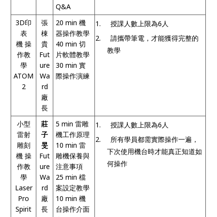
Q&A
3D
印
張
20 min
機
1.
授課人數上限為
6
人
表
棟
器操作教學
2.
請攜帶筆電，才能獲得完整的
機
操
貴
40 min
切
教學
作教
Fut
片軟體教學
學
ure
30 min
實
ATOM
Wa
際操作演練
2
rd
廠
長
小型
莊
5 min
雷雕
1.
授課人數上限為
6
人
雷射
子
機工作原理
2.
所有學員都需實際操作一遍，
雕刻
旻
10 min
雷
下次使用機台時才能真正知道如
機 操
Fut
雕機保養與
何操作
作教
ure
注意事項
學
Wa
25 min
檔
Laser
rd
案設定教學
Pro
廠
10 min
機
Spirit
長
台操作介面