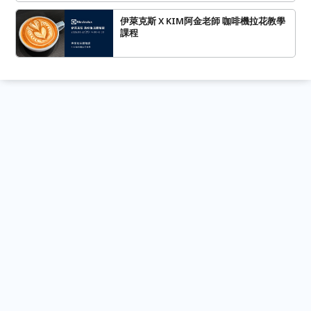
伊萊克斯 X KIM阿金老師 咖啡機拉花教學
課程