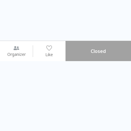
Closed
Organizer
Like
You may like
2026.08.15 (Sat) - 08.22 (Sat)
2026.08.15 (Sat) - 08