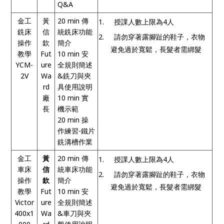
Q&A
金工
黃
20 min
傳
1.
授課人數上限為
4
人
銑床
信
統銑床功能
2.
請勿穿著露腳趾的鞋子，衣物
操作
欽
簡介
避免過於寬鬆，長髮者需綁髮
教學
Fut
10 min
安
YCM-
ure
全規則簡述
2V
Wa
&
銑刀與夾
rd
具使用說明
廠
10 min
實
長
機示範
20 min
操
作練習
-
鐵片
銑溝槽作業
金工
黃
20 min
傳
1.
授課人數上限為
4
人
車床
信
統車床功能
2.
請勿穿著露腳趾的鞋子，衣物
操作
欽
簡介
避免過於寬鬆，長髮者需綁髮
教學
Fut
10 min
安
Victor
ure
全規則簡述
400x1
Wa
&
車刀與夾