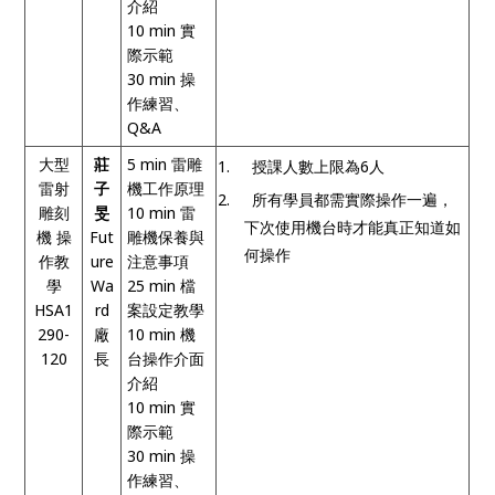
介紹
10 min
實
際示範
30 min
操
作練習、
Q&A
大型
莊
5 min
雷雕
1.
授課人數上限為
6
人
雷射
子
機工作原理
2.
所有學員都需實際操作一遍，
雕刻
旻
10 min
雷
下次使用機台時才能真正知道如
機 操
Fut
雕機保養與
何操作
作教
ure
注意事項
學
Wa
25 min
檔
HSA1
rd
案設定教學
290-
廠
10 min
機
120
長
台操作介面
介紹
10 min
實
際示範
30 min
操
作練習、