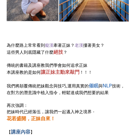
為什麼路上常常看到
癡漢
牽著正妹？
老漢
摟著美女？
絕技
這些男人到底隱藏了什麼
？
傳統的書籍及講座教我們學會如何追求正妹
讓正妹主動來敲門
本講座教的是如何
！！！
催眠
NLP
我們將顛覆傳統把妹觀念與技巧,運用真實的
與
技術，
在對方的潛意識中植入指令，輕鬆達成我們想要的結果
再次強調：
把妹時代已經落伍，讓我們一起邁入神之境界 -
花若盛開，正妹自來！
講座內容
【
】