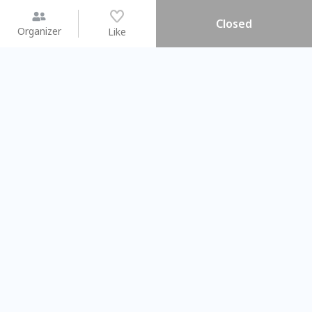
Closed
Organizer
Like
You may like
2026.08.15 (Sat) - 08.22 (Sat)
2026.08.15 (Sat) - 08
【親子手作體驗】哈東派對！
「共織宇宙」
比哈皮、東窩蕊
共織宇宙】 七
Taipei City
New Taipei Ci
#
歡迎新手
1157
11
#
植物生態瓶