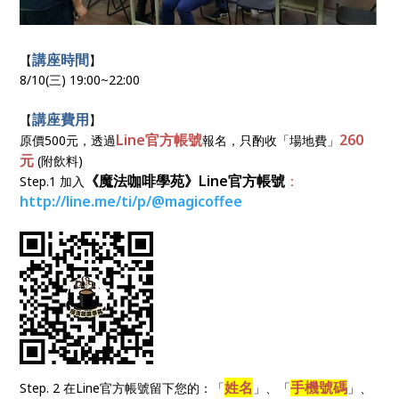
講座時間
【
】
8/10(三) 19:00~22:00
講座費用
【
】
Line官方帳號
260
原價500元，透過
報名，只酌收「場地費」
元
(附飲料)
《魔法咖啡學苑》Line官方帳號
：
Step.1 加入
http://line.me/ti/p/@magicoffee
姓名
手機號碼
Step. 2 在Line官方帳號留下您的：
「
」、「
」、