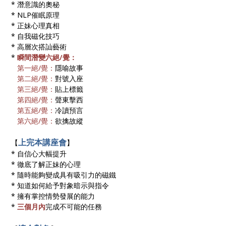
* 潛意識的奧秘
* NLP催眠原理
* 正妹心理真相
* 自我磁化技巧
* 高層次搭訕藝術
*
瞬間潛變六絕/覺：
第一絕/覺：
隱喻故事
第二絕/覺：
對號入座
第三絕/覺：
貼上標籤
第四絕/覺：
聲東擊西
第五絕/覺：
冷讀預言
第六絕/覺：
欲擒故縱
上完本講座會
【
】
* 自信心大幅提升
* 徹底了解正妹的心理
* 隨時能夠變成具有吸引力的磁鐵
* 知道如何給予對象暗示與指令
* 擁有掌控情勢發展的能力
*
三個月內
完成不可能的任務