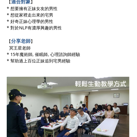
適合對象
【
】
* 想要擁有正妹女友的男性
* 想從家裡走出來的宅男
* 好奇正妹心理學的男性
* 對於NLP有濃厚興趣的男性
分享老師
【
】
冥王星老師
* 15年魔術師, 催眠師, 心理諮詢師經驗
* 幫助過上百位正妹追到宅男經驗