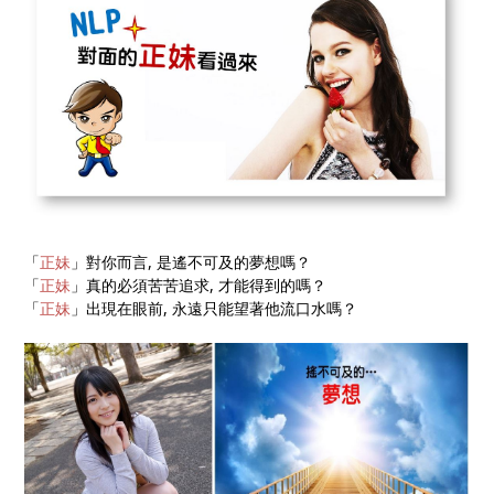
「
正妹
」對你而言, 是遙不可及的夢想嗎？
「
正妹
」真的必須苦苦追求, 才能得到的嗎？
「
正妹
」出現在眼前, 永遠只能望著他流口水嗎？