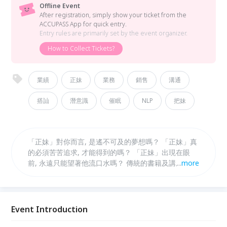
Offline Event
After registration, simply show your ticket from the
ACCUPASS App for quick entry.
Entry rules are primarily set by the event organizer.
How to Collect Tickets?
業績
正妹
業務
銷售
溝通
搭訕
潛意識
催眠
NLP
把妹
「正妹」對你而言, 是遙不可及的夢想嗎？ 「正妹」真
的必須苦苦追求, 才能得到的嗎？ 「正妹」出現在眼
前, 永遠只能望著他流口水嗎？ 傳統的書籍及講座教我
...
more
們學會如何追求正妹 本講座教的是如何讓正妹主動來
敲門！！！
Event Introduction