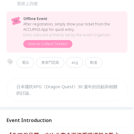
電梯上四樓
Offline Event
After registration, simply show your ticket from the
ACCUPASS App for quick entry.
Entry rules are primarily set by the event organizer.
How to Collect Tickets?
電玩
勇者鬥惡龍
acg
動漫
日本國民RPG《Dragon Quest》30 週年的回顧與相關
的討論。
Event Introduction