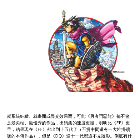
就系統細緻、就畫面或聲光效果而，可能《勇者鬥惡龍》都不會
是最尖端、最優秀的作品，出續集的速度更慢，明明比《FF》更
早，結果現在《FF》都出到十五代了（不提中間還有一大堆掛續
號的本傳作品），但是《DQ》連十一代都還不見蹤影。倒底有什