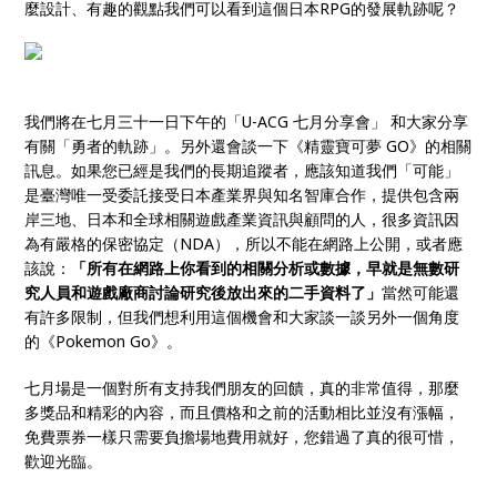
麼設計、有趣的觀點我們可以看到這個日本RPG的發展軌跡呢？
我們將在七月三十一日下午的「U-ACG 七月分享會」 和大家分享
有關「勇者的軌跡」。另外還會談一下《精靈寶可夢 GO》的相關
訊息。如果您已經是我們的長期追蹤者，應該知道我們「可能」
是臺灣唯一受委託接受日本產業界與知名智庫合作，提供包含兩
岸三地、日本和全球相關遊戲產業資訊與顧問的人，很多資訊因
為有嚴格的保密協定（NDA），所以不能在網路上公開，或者應
該說：
「所有在網路上你看到的相關分析或數據，早就是無數研
究人員和遊戲廠商討論研究後放出來的二手資料了」
當然可能還
有許多限制，但我們想利用這個機會和大家談一談另外一個角度
的《Pokemon Go》。
七月場是一個對所有支持我們朋友的回饋，真的非常值得，那麼
多獎品和精彩的內容，而且價格和之前的活動相比並沒有漲幅，
免費票券一樣只需要負擔場地費用就好，您錯過了真的很可惜，
歡迎光臨。