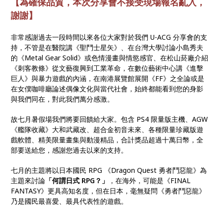
【為確保品質，本次分享會不接受現場報名亂入，
謝謝】
非常感謝過去一段時間以來各位大家對於我們 U-ACG 分享會的支
持，不管是在醫院講《聖鬥士星矢》、在台灣大學討論小島秀夫
的《Metal Gear Solid》或色情漫畫與情慾感官、在松山菸廠介紹
《刺客教條》從文藝復興到工業革命，在數位藝術中心講《進擊
巨人》與暴力遊戲的內涵，在南港展覽館展開《FF》之全論或是
在女僕咖啡廳論述偶像文化與當代社會，始終都能看到您的身影
與我們同在，對此我們萬分感激。
故七月暑假場我們將要回饋給大家。包含 PS4 限量版主機、AGW
《艦隊收藏》大和武藏改、超合金初音未來、各種限量珍藏版遊
戲軟體、精美限量畫集與動漫精品，合計獎品超過十萬日幣，全
部
要送給您，感謝您過去以來的支持。
七月的主題將以日本國民 RPG 《Dragon Quest 勇者鬥惡龍》為
主題來討論
「何謂日式 RPG？」
，在海外，可能是《FINAL
FANTASY》更具高知名度，但在日本，毫無疑問《勇者鬥惡龍》
乃是國民最喜愛、最具代表性的遊戲。