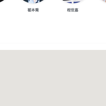
翟本喬
程世嘉