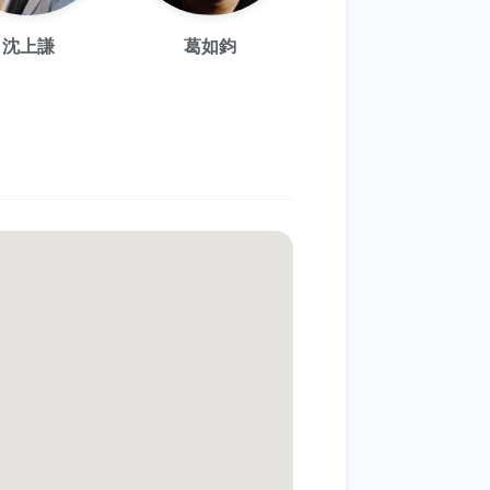
沈上謙
葛如鈞