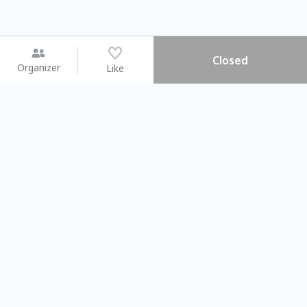
Closed
Organizer
Like
You may like
2026.08.15 (Sat) - 08.22 (Sat)
2026.08.15 (Sat) - 0
【親子手作體驗】哈東派對！
「共織宇宙」
比哈皮、東窩蕊
共織宇宙】 
Taipei City
New Taipei C