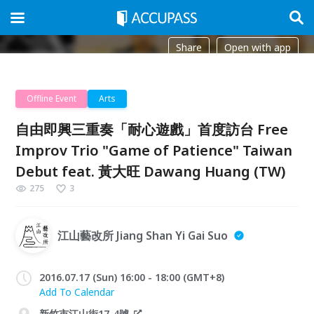
Share
Open with app
Offline Event
Arts
自由即興三重奏「耐心遊戲」首度訪台 Free
Improv Trio "Game of Patience" Taiwan
Debut feat. 黃大旺 Dawang Huang (TW)
275
3
江山藝改所 Jiang Shan Yi Gai Suo
2016.07.17 (Sun) 16:00 - 18:00 (GMT+8)
Add To Calendar
新竹市江山街17-4號