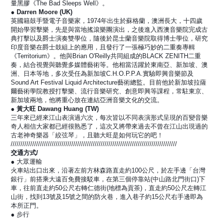
量黑膠《The Bad Sleeps Well》。
● Darren Moore (UK)
英國籍鼓手暨電子音樂家，1974年出生於蘇格蘭，澳洲長大，十四歲
開始學習擊樂，先是與當地搖滾樂團演出，之後進入西澳音樂院完成古
典打擊以及爵士演奏雙學位，隨後於昆士蘭音樂院取得博士學位，研究
印度音樂在爵士鼓組上的應用，且發行了一張極巧妙的二重奏專輯
《Territorium》。他與Brian O'Reilly共同組成的BLACK ZENITH二重
奏，結合視覺與聽覺多媒體藝術等。他相當活躍於東南亞、新加坡、澳
洲、日本等地，多次受任為新加坡C.H.O.P.P.A.實驗即興音樂節及
Sound Art Festival Liquid Architecture藝術總監。目前他於新加坡拉薩
爾藝術學院教授打擊樂、流行音樂研究、創意即興等課程，常駐東京、
新加坡兩地，他將重心放在連結亞洲音樂文化的交流。
● 黃大旺 Dawang Huang (TW)
三年來已經來江山表演過六次，每次皆以不同表演形式呈現的百變音樂
奇人相信大家都已經很熟悉了，這次又將帶來過去不曾在江山出現過的
古老神奇樂器「絞弦琴」，且聽大旺是如何玩它的吧！
/////////////////////////////////////////////////////////////////////////////////////
交通方式/
● 大眾運輸
火車站出口出來，沿著左前方林森路直走約100公尺，於左手邊「台灣
銀行」前搭乘大遠百免費接駁車，在第三個停靠站(中山路北門街口)下
車，往前直走約50公尺右轉仁德街(地標為貢茶)，直走約50公尺左轉江
山街，找到13號及15號之間的防火巷，進入巷子約15公尺右手邊即為
本所正門。
● 步行