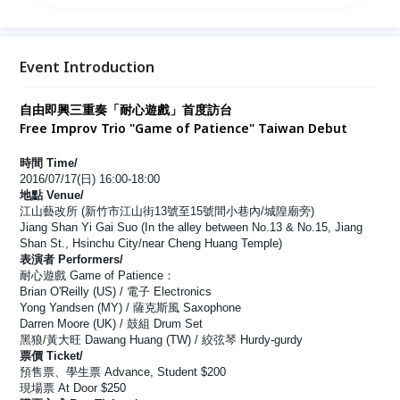
應關係，銳利的噪音爵士，繁雜的織度搭配現代延伸技
巧，融合原音器樂與電子聲響等。
Event Introduction
自由即興三重奏「耐心遊戲」首度訪台
Free Improv Trio "Game of Patience" Taiwan Debut
時間 Time/
2016/07/17(日) 16:00-18:00
地點 Venue/
江山藝改所 (新竹市江山街13號至15號間小巷內/城隍廟旁)
Jiang Shan Yi Gai Suo (In the alley between No.13 & No.15, Jiang 
Shan St., Hsinchu City/near Cheng Huang Temple)
表演者 Performers/
耐心遊戲 
Game of Patience
：
Brian O'Reilly (US) / 電子 Electronics
Yong Yandsen (MY) / 薩克斯風 Saxophone
Darren Moore (UK) / 鼓組 Drum Set
黑狼/黃大旺
 Dawang Huang (TW) / 絞弦琴 Hurdy-gurdy
票價 Ticket/
預售票、學生票 Advance, Student $200
現場票 At Door $250