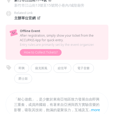
新竹市江山街13號至15號間小巷內/城隍廟旁
Related Link
主辦單位官網
Offline Event
After registration, simply show your ticket from the
ACCUPASS App for quick entry.
Entry rules are primarily set by the event organizer.
How to Collect Tickets?
即興
薩克斯風
絞弦琴
電子音樂
爵士鼓
「耐心遊戲」，是少數於東南亞地區致力發展自由即興
三重奏，成員跨國籍，有著來自亞洲與西方實驗音樂的
影響，吸取其技術，飽滿的凝聚張力，互補及互動的對
...
more