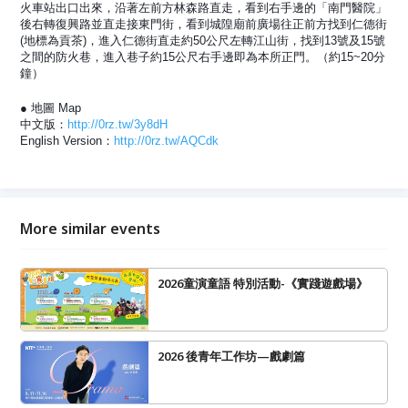
火車站出口出來，沿著左前方林森路直走，看到右手邊的「南門醫院」
後右轉復興路並直走接東門街，看到城隍廟前廣場往正前方找到仁德街
(地標為貢茶)，進入仁德街直走約50公尺左轉江山街，找到13號及15號
之間的防火巷，進入巷子約15公尺右手邊即為本所正門。（約15~20分
鐘）
● 地圖 Map
中文版：
http://0rz.tw/3y8dH
English Version：
http://0rz.tw/AQCdk
More similar events
2026童演童語 特別活動-《實踐遊戲場》
2026 後青年工作坊—戲劇篇