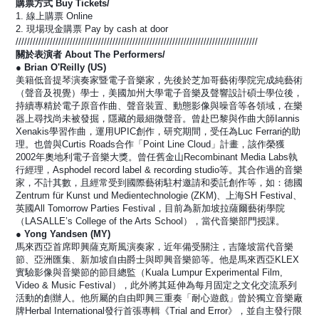
購票方式 Buy Tickets/
1. 線上購票 Online
2. 現場現金購票 Pay by cash at door
/////////////////////////////////////////////////////////////////////////////////////
關於表演者 About The Performers/
● Brian O'Reilly (US)
美籍低音提琴演奏家暨電子音樂家，先後於芝加哥藝術學院完成純藝術
（聲音及視覺）學士，美國加州大學電子音樂及聲響設計碩士學位後，
持續專精於電子原音作曲、聲音裝置、動態影像與噪音等各領域，在樂
器上尋找尚未被發掘，隱藏的最細微聲音。曾赴巴黎與作曲大師Iannis 
Xenakis學習作曲，運用UPIC創作，研究期間，受任為Luc Ferrari的助
理。也曾與Curtis Roads合作「Point Line Cloud」計畫，該作榮獲
2002年奧地利電子音樂大獎。曾任舊金山Recombinant Media Labs執
行經理，Asphodel record label & recording studio等。其合作過的音樂
家，不計其數，且經常受到國際藝術駐村邀請和委託創作等，如：德國
Zentrum für Kunst und Medientechnologie (ZKM)、上海SH Festival、
英國All Tomorrow Parties Festival，目前為新加坡拉薩爾藝術學院
（LASALLE’s College of the Arts School），當代音樂部門授課。
● Yong Yandsen (MY)
馬來西亞首席即興薩克斯風演奏家，近年備受關注，吉隆坡當代音樂
節、亞洲匯集、新加坡自由爵士與即興音樂節等。他是馬來西亞KLEX
實驗影像與音樂節的節目總監（Kuala Lumpur Experimental Film, 
Video & Music Festival），此外將其延伸為每月固定之文化交流系列
活動的創辦人。他所屬的自由即興三重奏「耐心遊戲」曾於獨立音樂廠
牌Herbal International發行首張專輯《Trial and Error》，並自主發行限