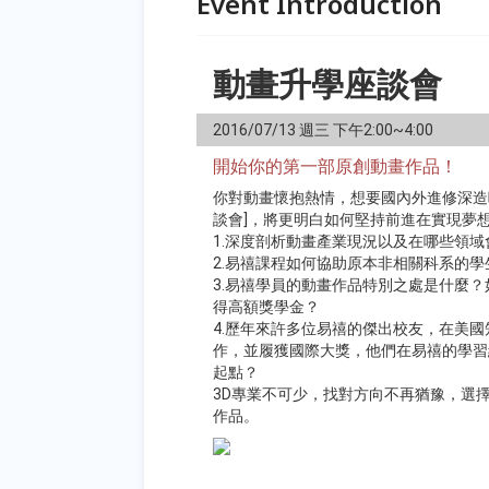
Event Introduction
動畫升學座談會
2016/07/13
週三 下午2:00~4:00
開始你的第一部原創動畫作品！
你對動畫懷抱熱情，想要國內外進修深造
談會]，將更明白如何堅持前進在實現夢
1.深度剖析動畫產業現況以及在哪些領
2.易禧課程如何協助原本非相關科系的
3.易禧學員的動畫作品特別之處是什麼
得高額獎學金？
4.歷年來許多位易禧的傑出校友，在美
作，並履獲國際大獎，他們在易禧的學習
起點？
3D專業不可少，找對方向不再猶豫，選
作品。