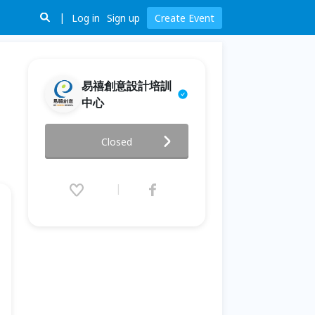
Log in
Sign up
Create Event
易禧創意設計培訓
中心
【動畫升學座談會】開始你的第
Closed
一部原創動畫作品！
2016.07.13 (Wed) 14:00 - 16:00
(GMT+8)