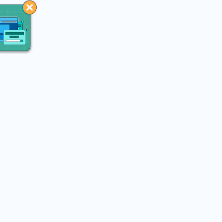
You may like
 (Sat) 14:00 - 08.16 (Sun) 16:30
2026.08.03 (Mon) 23:55 - 
宇宙」｜【植此相遇．共織宇
2026 第十四屆