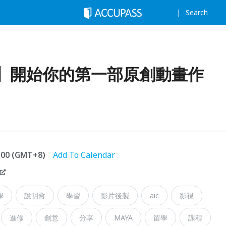
Search
】開始你的第一部原創動畫作
6:00 (GMT+8)
Add To Calendar
學
說明會
學習
影片後製
aic
影視
進修
創意
分享
MAYA
留學
課程