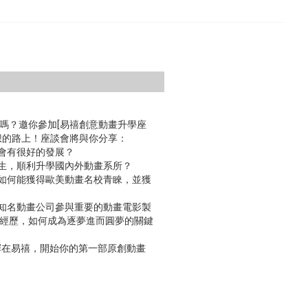
嗎？邀你參加[易禧創意動畫升學座
想的路上！座談會將與你分享：
域會有很好的發展？
學生，順利升學國內外動畫系所？
？如何能獲得歐美動畫名校青睞，並獲
國知名動畫公司參與重要的動畫電影製
經歷，如何成為逐夢進而圓夢的關鍵
擇在易禧，開始你的第一部原創動畫