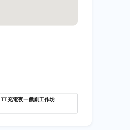
 NTT充電夜—戲劇工作坊