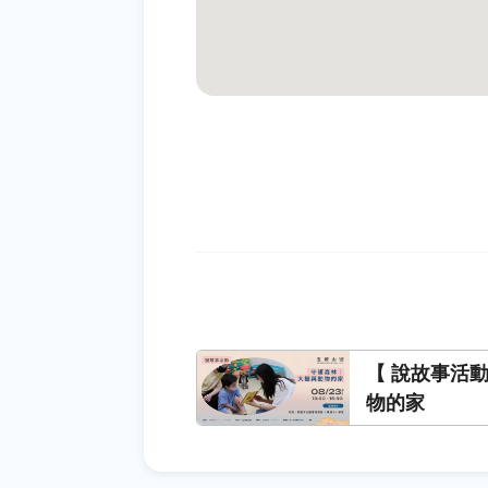
【 說故事活
物的家