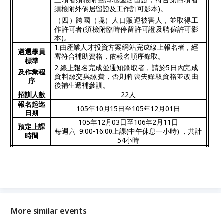
須檢附外僑居留證及工作許可影本
)
。
（四）跨國（境）人口販運被害人，並取得工
作許可者
(
須檢附臨時停留許可證及聘僱許可影
本
)
。
1.
由產業人才投資方案網站完成線上報名者，經
遴選學員
審符合補助資格，依報名順序錄取。
標準
2.
線上報名完成並通知錄取者，請於
5
日內完成
及作業程
資料繳交與繳費，否則將喪失錄取資格並改由
序
後補生遞補參訓。
招訓人數
22
人
報名起迄
105
年
10
月
15
日至
105
年12月0
1
日
日期
105
年
12
月03日至
106
年2月
11
日
預定上課
每週六 9
:00-16:00
上課
(中午休息一小時)
，共計
時間
54
小時
More similar events