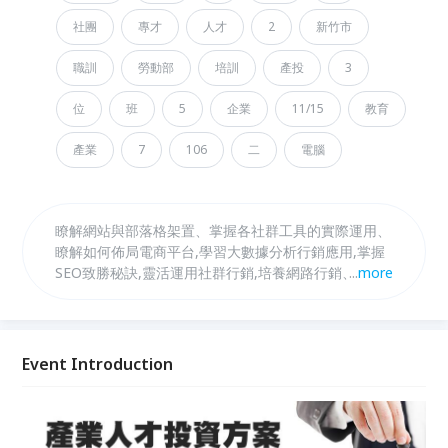
社團
專才
人才
2
新竹市
職訓
勞動部
培訓
產投
3
位
班
5
企業
11/15
教育
產業
7
106
二
電腦
瞭解網站與部落格架置、掌握各社群工具的實際運用、
瞭解如何佈局電商平台,學習大數據分析行銷應用,掌握
SEO致勝秘訣,靈活運用社群行銷,培養網路行銷、創業
...
more
之人才。
Event Introduction