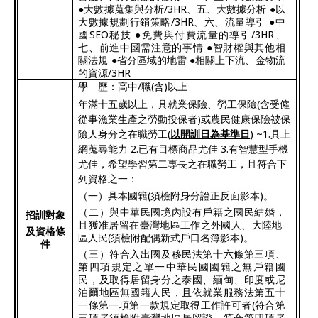
●大數據蒐集與分析
/3HR
、五、大數據分析 ●以
大數據規劃行銷策略
/3HR
、六、流量導引 ●中
國
SEO
秘技 ●免費與付費流量的導引
/3HR
、
七、前進中國需注意的事情 ●智財權與其他相
關法規 ●省分區域的地雷 ●相關上下流、金物流
的資源
/3HR
學 歷：高中
/
職
(
含
)
以上
年滿十五歲以上，具就業保險、勞工保險
(
含受僱
從事漁業生產之勞動投保者
)
或農民健康保險被保
險人身分之在職勞工
(
以開訓日為基準日
)
~1.
具上
網蒐尋能力
2.
已有目標商品尤佳
3.
有智慧型手機
尤佳，希望學習第二專長之在職勞工，且符合下
列資格之一：
（一）具本國籍
(
須檢附身分證正反面影本
)
。
（二）與中華民國境內設有戶籍之國民結婚，
招訓對象
且獲准居留在臺灣地區工作之外國人、大陸地
及資格條
區人民
(
須檢附配偶新式戶口名簿影本
)
。
件
（三）符合入出國及移民法第十六條第三項、
第四項規定之單一中華民國國籍之無戶籍國
民，及取得居留身分之泰國、緬甸、印度或尼
泊爾地區無國籍人民，且依就業服務法第五十
一條第一項第一款規定取得工作許可者
(
符合第
三項者須檢附臺灣地區居留證，符合第四項者