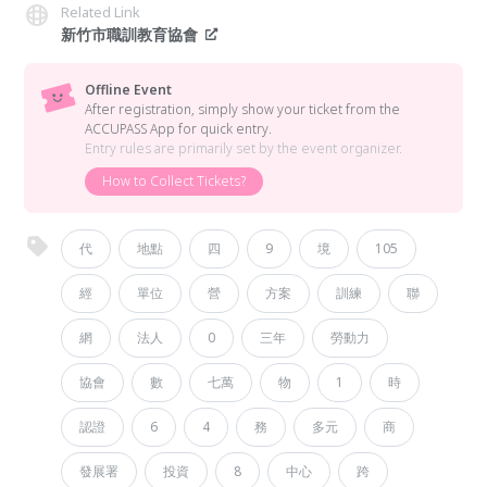
Related Link
新竹市職訓教育協會
Offline Event
After registration, simply show your ticket from the
ACCUPASS App for quick entry.
Entry rules are primarily set by the event organizer.
How to Collect Tickets?
代
地點
四
9
境
105
經
單位
營
方案
訓練
聯
網
法人
0
三年
勞動力
協會
數
七萬
物
1
時
認證
6
4
務
多元
商
發展署
投資
8
中心
跨