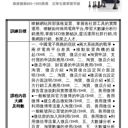
瞭解網站與部落格架置、掌握各社群工具的實際
運用、瞭解如何佈局電商平台
,
學習大數據分析行
訓練目標
銷應用
,
掌握
SEO
致勝秘訣
,
靈活運用社群行銷
,
培
養網路行銷、創業之人才。
一、中國電子商務的現狀 ●兩大系統商的戰爭 ●
兩岸電商平台差異 ●移動裝置商機的爆
起
/3HR
、二、淘寶、微店介紹 ●淘寶申請、支
付寶的申請與應用
/3HR
、二、淘寶、微店介紹
●微店申請、財富通的申請與應用
/3HR
、二、
淘寶、微店介紹 ●淘寶後台設定與介面說
明
/3HR
、二、淘寶、微店介紹 ●微店後台設定
與介面說明
/3HR
、二、淘寶、微店介紹 ●第三
方行銷工具應用
/3HR
、二、淘寶、微店介紹 ●
廣告置放規劃與實際運用
/3HR
、三、善用微博
課程內容
●一般帳號與官方微博的申請
/3HR
、三、善用
大綱
微博 ●建立產品微矩陣
/3HR
、三、善用微博 ●
及時數
利用微博導流量入淘寶
/3HR
、四、善用微信 ●
一般帳號與公眾號的申請
/3HR
、四、善用微信
●微信群的加入與利用
/3HR
、四、善用微信 ●利
用微信導流量入微店
/3HR
、五、大數據分析 ●
百度、淘寶數據的使用
/3HR
、五、大數據分析