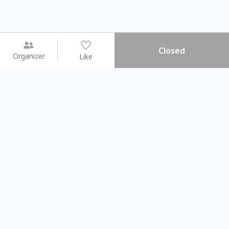
Closed
Organizer
Like
You may like
2026.08.15 (Sat) - 08.22 (Sat)
2026.08.15 (Sat) - 08.
【親子手作體驗】哈東派對！
「共織宇宙」
比哈皮、東窩蕊
共織宇宙】 七
Taipei City
New Taipei Ci