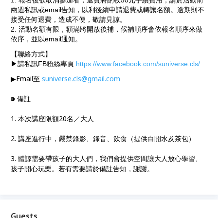
1. 報名後欲取消參加者，退費將酌收50元手續費用，請於活動前
兩週私訊或email告知，以利後續申請退費或轉讓名額。逾期則不
接受任何退費，造成不便，敬請見諒。
2. 活動名額有限，額滿將開放後補，候補順序會依報名順序來做
依序，並以email通知。
【聯絡方式】
▶︎請私訊FB粉絲專頁
https://www.facebook.com/suniverse.cls/
▶︎Email至
suniverse.cls@gmail.com
⁍ 備註
1. 本次講座限額20名／大人
2. 講座進行中，嚴禁錄影、錄音、飲食（提供白開水及茶包）
3. 體諒需要帶孩子的大人們，我們會提供空間讓大人放心學習、
孩子開心玩樂。若有需要請於備註告知，謝謝。
Guests