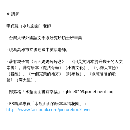
❖ 講師
李貞慧（水瓶面面）老師
- 台灣大學外國語文學系研究所碩士班畢業
- 現為高雄巿立後勁國中英語老師。
- 著有親子書《面面媽媽碎碎念》、《用英文繪本提升孩子的人文
素養》。譯有繪本《魔法骨頭》（小魯文化）、《小雞大冒險》
（聯經）、《一個完美的地方》（阿布拉）、《跟隨爸爸的歌
聲》（滿天星）。
- 部落格「水瓶面面書寫幸福」：jhlee0203.pixnet.net/blog
- FB粉絲專頁「水瓶面面的繪本幸福花園」：
https://www.facebook.com/picturebooklover