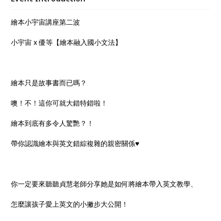
繪本小宇宙講座第二波
小宇宙 x 優等【繪本融入國小文法】
繪本只是故事書而已嗎？
噢！不！這你可就大錯特錯啦！
繪本到底有多令人驚艷？！
帶你認識繪本與英文錯綜複雜的親密關係♥︎
你一定要來聽聽貞慧老師分享她是如何將繪本帶入英文教學、
怎麼讓孩子愛上英文的小撇步大公開！