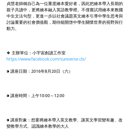
貞慧老師稱自己為一位重度繪本愛好者，因此把繪本帶入長期的
親子共讀中，更將繪本融入英語教學裡。不僅嘗試用繪本來教國
中生文法句型，更進一步以社會議題英文繪本引導中學生思考與
討論重要的社會價值觀，期待能開啓中學生關懷世界的視野與行
動力。
❖ 主辦單位：小宇宙創讀工作室
https://www.facebook.com/suniverse.cls/
⁍ 講座日期：2016年8月20日（六）
⁍ 講座時間：上午10:00～12:00
⁍ 講座對象：想要將繪本帶入英文教學、讓英文學習變有趣、改
變教學方式、認識繪本教學的大人