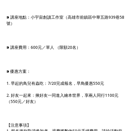
⁍ 講座地點：小宇宙創讀工作室（高雄市前鎮區中華五路939巷58
號）
⁍ 講座費用：600元／單人 （限額20名）
⁍ 優惠方案：
1. 早起的鳥兒有蟲吃：7/20完成報名，早鳥優惠550元
2. 好友一起來：揪好友一同進入繪本世界，享兩人同行1100元
（550元／好友）
【注意事項】