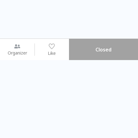
Closed
Organizer
Like
You may like
2026.08.15 (Sat) - 08.22 (Sat)
2026.08.15 (Sat) - 08