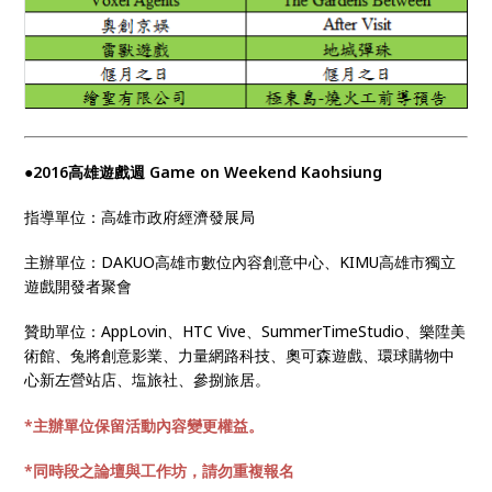
●2016高雄遊戲週 Game on Weekend Kaohsiung
指導單位：高雄市政府經濟發展局
主辦單位：DAKUO高雄市數位內容創意中心、KIMU高雄市獨立
遊戲開發者聚會
贊助單位：
AppLovin、HTC Vive
、SummerTimeStudio
、
樂陞美
術館、兔將創意影業、力量網路科技、奧可森遊戲、環球購物中
心新左營站店
、
塩旅社、參捌旅居
。
*主辦單位保留活動內容變更權益。
*同時段之論壇與工作坊，請勿重複報名