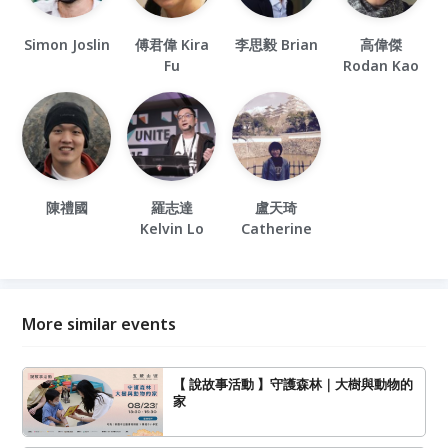
Simon Joslin
傅君偉 Kira
李思毅 Brian
高偉傑
Fu
Rodan Kao
陳禮國
羅志達
盧天琦
Kelvin Lo
Catherine
More similar events
【 說故事活動 】守護森林｜大樹與動物的
家