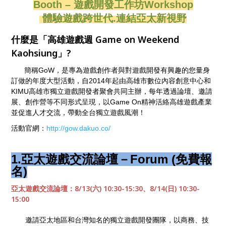
Booth – 遊戲開發工作坊Workshop
體驗遊戲跨世代.連結亞太新視野
什麼是「高雄遊戲週
Game on Weekend
Kaohsiung」
?
簡稱GoW，是專為遊戲創作者與對遊戲開發有興趣的您量身
訂做的年度大型活動，自2014年起由高雄市數位內容創意中心和
KIMU高雄市獨立遊戲開發者聚會共同主辦，每年透過論壇、邀請
展、創作營等不同形式呈現，以Game On精神活絡高雄遊戲產業
並促進人才交流，帶動全台獨立遊戲風潮！
活動官網：
http://gow.dakuo.co/
1.亞太遊戲交流論壇－Forum (免費報
名)
亞太遊戲交流論壇：
8/13(
六
) 10:30-15:30
、
8/14(
日
) 10:30-
15:00
邀請亞太地區和台灣知名的獨立遊戲開發團隊，以商務、技