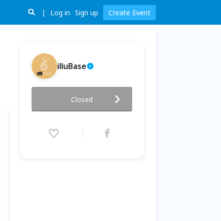
Log in
Sign up
Create Event
illuBase
illuClass｜波隆納插畫比賽實務
Closed
2016.08.14 (Sun) 10:30 - 12:00
(GMT+8)