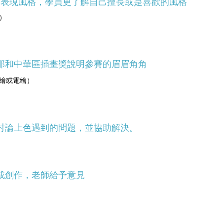
型插畫的表現風格，學員更了解自己擅長或是喜歡的風格
）
隆那和中華區插畫獎說明參賽的眉眉角角
繪或電繪）
ㄧ討論上色遇到的問題，並協助解決。
完成創作，老師給予意見