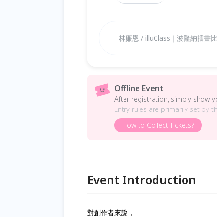
林廉恩 / illuClass｜波隆納插
Offline Event
After registration, simply show 
Entry rules are primarily set by t
How to Collect Tickets?
Event Introduction
對創作者來說，