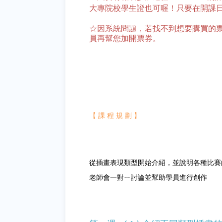
大專院校學生證也可喔！只要在開課
☆因系統問題，若找不到想要購買的票券，
員再幫您加開票券。
【 課 程 規 劃 】
從插畫表現類型開始介紹，並說明各種比賽
老師會一對ㄧ討論並幫助學員進行創作