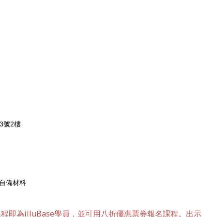
43號2樓
自備材料
的課程即為illuBase學員，並可用八折優惠票券報名課程。出示