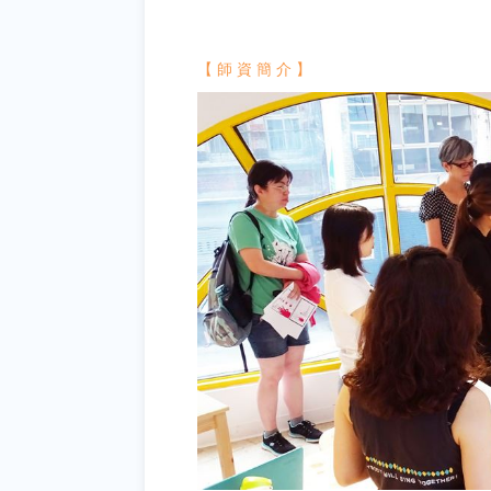
【 師 資 簡 介 】