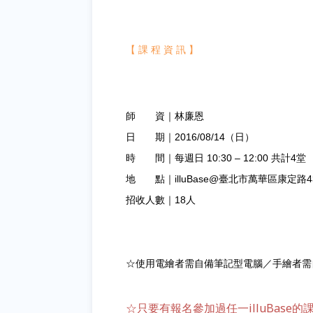
【 課 程 資 訊
】
師 資｜林廉恩
日 期｜2016/08/14（日）
時 間｜每週日 10:30 – 12:00 共計4堂
地 點｜illuBase@臺北市萬華區康定路
招收人數｜18人
☆使用電繪者需自備筆記型電腦／手繪者需
☆只要有報名參加過任一illuBase