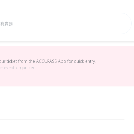
畫比賽實務
your ticket from the ACCUPASS App for quick entry.
he event organizer.