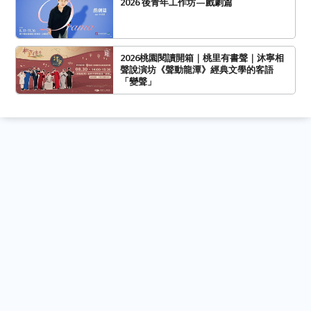
2026 後青年工作坊—戲劇篇
2026桃園閱讀開箱｜桃里有書聲｜沐寧相
聲說演坊《聲動龍潭》經典文學的客語
「變聲」