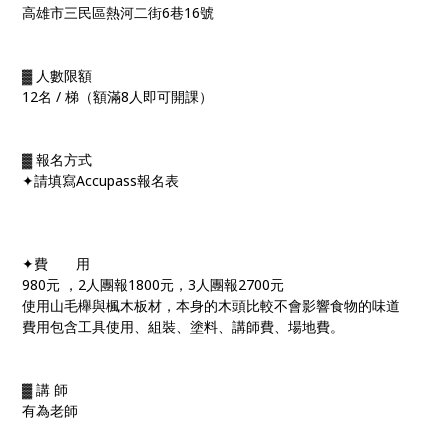
高雄市三民區熱河二街6巷16號
▓ 人數限額
12名 / 梯（額滿8人即可開課）
▓ 報名方式
✦請填寫Accupass報名表
✦費 用
980元 ，2人團報1800元，3人團報2700元
使用山毛櫸與楓木板材，本身的木頭比較不會影響食物的味
道
費用包含工具使用、組裝、塗料、講師費、場地費。
▓ 講 師
有為老師